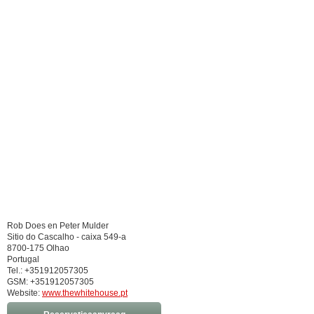
Rob Does en Peter Mulder
Sitio do Cascalho - caixa 549-a
8700-175 Olhao
Portugal
Tel.: +351912057305
GSM: +351912057305
Website:
www.thewhitehouse.pt