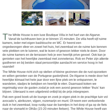
T
he White House is een luxe Boutique Villa in het hart van de Algarve.
Vanaf de luchthaven ben je er binnen 15 minuten. De villa heeft vijf ruime
kamers, ieder met eigen bad/douche en WC. Er heerst een
ongedwongen sfeer en zowel het huis, het zwembad en de ruime tuin kennen
vele plekken om te luieren, wat te lezen of gewoon lekker niets te doen. Door
de ruime kamers en de terrassen heb je een heerlijk prive gevoel. Ook kan je
genieten van het heerlijke zwembad met zonneterras. Rob en Peter zijn attente
gastheren en bij beiden staat persoonlijke aandacht en service hoog in het
vaandel!
The White House richt zich op stellen of kleine gezinnen die de rust opzoeken
en willen genieten van de Portugese gastvrijheid. De Algarve is mede door het
heerlijke klimaat het hele jaar door een fijne plek om te ontspannen, te
wandelen, stadjes te bekijken en heerlijk te eten. Daarnaast koken we
regelmatig voor de gasten zodat je ook een avond gewoon lekker ‘thuis’ kan
blijven. Uiteraard is een uitgebreid ontbijt bij de prijs inbegrepen.
Pak een goed boek uit de lounge en zoek je eigen plek in de prachtige tuin vol
avocado’s, abrikozen, vijgen, rozemarijn en munt. Of neem een verkoelende
duik in het zwembad, loop rustig naar de barretjes in het dorp of ga op de fiets
naar de vismarkt in Olhão (15-20 minuten fietsen). The White House heeft van