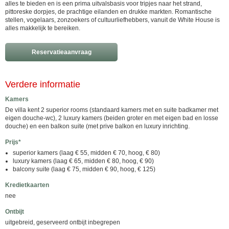
alles te bieden en is een prima uitvalsbasis voor tripjes naar het strand,
pittoreske dorpjes, de prachtige eilanden en drukke markten. Romantische
stellen, vogelaars, zonzoekers of cultuurliefhebbers, vanuit de White House is
alles makkelijk te bereiken.
Reservatieaanvraag
Verdere informatie
Kamers
De villa kent 2 superior rooms (standaard kamers met en suite badkamer met
eigen douche-wc), 2 luxury kamers (beiden groter en met eigen bad en losse
douche) en een balkon suite (met prive balkon en luxury inrichting.
Prijs*
superior kamers (laag € 55, midden € 70, hoog, € 80)
luxury kamers (laag € 65, midden € 80, hoog, € 90)
balcony suite (laag € 75, midden € 90, hoog, € 125)
Kredietkaarten
nee
Ontbijt
uitgebreid, geserveerd ontbijt inbegrepen