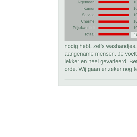
Algemeen:
1
Kamer:
1
Service:
1
Charme:
1
Prijs/kwaliteit:
1
Totaal:
1
nodig hebt, zelfs washandjes.
aangename mensen. Je voelt je 
lekker en heel gevarieerd. Bet
orde. Wij gaan er zeker nog t