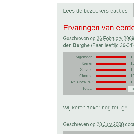
Lees de bezoekersreacties
Ervaringen van eerd
Geschreven op
26 February 200
den Berghe
(Paar, leeftijd 26-34)
Algemeen:
1
Kamer:
1
Service:
1
Charme:
1
Prijs/kwaliteit:
1
Totaal:
1
Wij keren zeker nog terug!!
Geschreven op
28 July 2008
doo