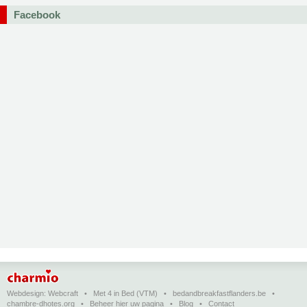
Facebook
Webdesign:
Webcraft
•
Met 4 in Bed (VTM)
•
bedandbreakfastflanders.be
•
chambre-dhotes.org
•
Beheer hier uw pagina
•
Blog
•
Contact