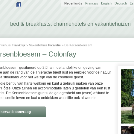
Nederlands
Français
English
Deutsch
Es
bed & breakfasts, charmehotels en vakantiehuizen
ntiehuis
Frankrijk
>
Vakantiehuis
Picardië
> De Kersenbloesem
rsenbloesem – Colonfay
enbloesem, gesitueerd op 2.5ha in de landelijke omgeving van
ië aan de rand van de Thiérache biedt rust en eerbied voor de natuur
a stimulans voor het welzijn van de creatieve geest.
ardië bent u van harte welkom en kunt u gebruik maken van onze
Hôtes. Onze tuinen en accommodatie laten u genieten van een rust
r is. De Kersenbloesem gunt u de gelegenheid om (even) afstand te
t snelle leven en laat u ontdekken wat stilte ook al weer is.
servatieaanvraag