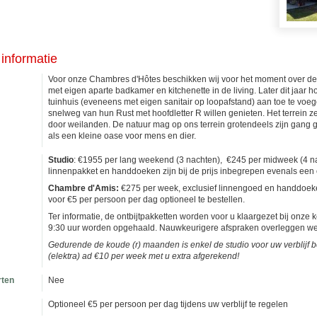
informatie
Voor onze Chambres d'Hôtes beschikken wij voor het moment over de
met eigen aparte badkamer en kitchenette in de living. Later dit jaar
tuinhuis (eveneens met eigen sanitair op loopafstand) aan toe te voe
snelweg van hun Rust met hoofdletter R willen genieten. Het terrein z
door weilanden. De natuur mag op ons terrein grotendeels zijn gang 
als een kleine oase voor mens en dier.
Studio
: €1955 per lang weekend (3 nachten), €245 per midweek (4 na
linnenpakket en handdoeken zijn bij de prijs inbegrepen evenals een o
Chambre d'Amis:
€275 per week, exclusief linnengoed en handdoeken
voor €5 per persoon per dag optioneel te bestellen.
Ter informatie, de ontbijtpakketten worden voor u klaargezet bij onze
9:30 uur worden opgehaald. Nauwkeurigere afspraken overleggen we 
Gedurende de koude (r) maanden is enkel de studio voor uw verblijf
(elektra) ad €10 per week met u extra afgerekend!
rten
Nee
Optioneel €5 per persoon per dag tijdens uw verblijf te regelen