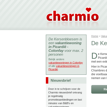
Home
>
Vaka
De Kersenbloesem is
De Ke
een
vakantiewoning
in Picardië -
Colonfay
voor max. 2
D
personen
e Kers
Picard
Bekijk andere
met een extr
vakantiewoningen in Colonfay
of alle
vakantiewoningen in
Hier in Pic
Picardië
.
Chambres d'
die voelbaa
nemen van he
Nieuwsbrief
Door in te schrijven voor de
Re
Charmio nieuwsbrief ontvang
je regelmatig
promotieaanbiedingen en last
minutes van B&B's en
vakantiewoningen.