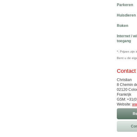
Parkeren
Huisdieren
Roken
Internet / w
toegang
*: Prijzen zij
Bent u de ei
Contact
Christian
8 Chemin d
02120 Colo
Frankrijk
GSM: +31(0
Website:
ww
Re
Con