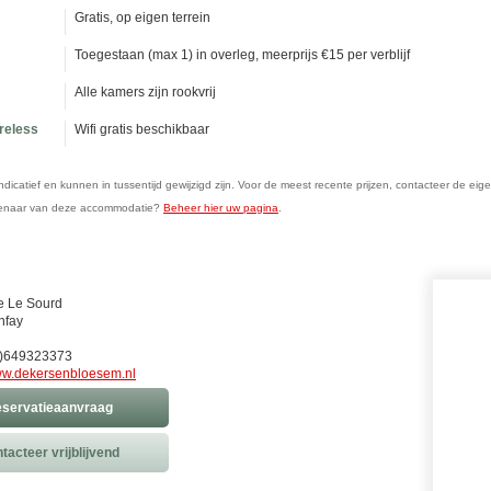
Gratis, op eigen terrein
Toegestaan (max 1) in overleg, meerprijs €15 per verblijf
Alle kamers zijn rookvrij
ireless
Wifi gratis beschikbaar
n indicatief en kunnen in tussentijd gewijzigd zijn. Voor de meest recente prijzen, contacteer de eig
genaar van deze accommodatie?
Beheer hier uw pagina
.
e Le Sourd
nfay
)649323373
w.dekersenbloesem.nl
servatieaanvraag
tacteer vrijblijvend