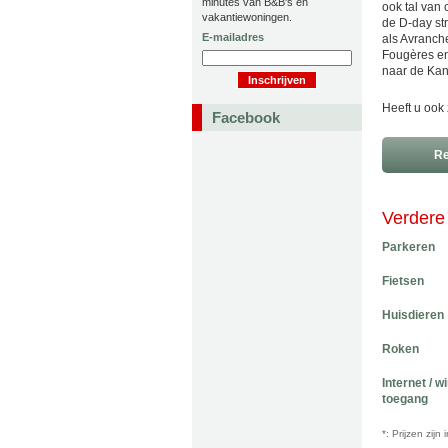
minutes van B&B's en
ook tal van 
vakantiewoningen.
de D-day st
E-mailadres
als Avranch
Fougères en
naar de Kana
Heeft u ook 
Facebook
Re
Verdere 
Parkeren
Fietsen
Huisdieren
Roken
Internet / w
toegang
*: Prijzen zij