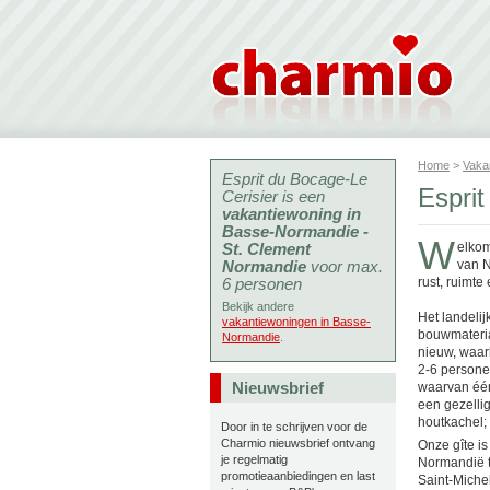
Home
>
Vaka
Esprit du Bocage-Le
Espri
Cerisier is een
vakantiewoning in
Basse-Normandie -
W
St. Clement
elkom
Normandie
voor max.
van N
6 personen
rust, ruimte
Bekijk andere
Het landelij
vakantiewoningen in Basse-
bouwmateria
Normandie
.
nieuw, waar
2-6 persone
Nieuwsbrief
waarvan één
een gezell
houtkachel;
Door in te schrijven voor de
Charmio nieuwsbrief ontvang
Onze gîte i
je regelmatig
Normandië te
promotieaanbiedingen en last
Saint-Miche