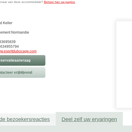
genaar van deze accommodatie?
Beheer hier uw pagina
.
 Keller
Clement Normandie
233695839
 634955794
w.espritdubocage.com
servatieaanvraag
tacteer vrijblijvend
de bezoekersreacties
Deel zelf uw ervaringen