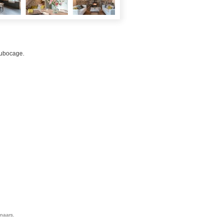
dubocage.
enaars.