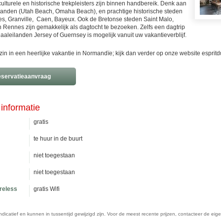
culturele en historische trekpleisters zijn binnen handbereik. Denk aan
randen (Utah Beach, Omaha Beach), en prachtige historische steden
es, Granville, Caen, Bayeux. Ook de Bretonse steden Saint Malo,
 Rennes zijn gemakkelijk als dagtocht te bezoeken. Zelfs een dagtrip
aleilanden Jersey of Guernsey is mogelijk vanuit uw vakantieverblijf.
zin in een heerlijke vakantie in Normandïe; kijk dan verder op onze website esprit
servatieaanvraag
informatie
gratis
te huur in de buurt
niet toegestaan
niet toegestaan
ireless
gratis Wifi
n indicatief en kunnen in tussentijd gewijzigd zijn. Voor de meest recente prijzen, contacteer de eig