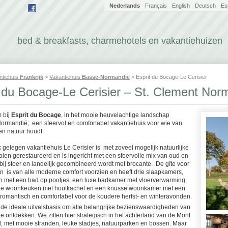
Nederlands
Français
English
Deutsch
Es
bed & breakfasts, charmehotels en vakantiehuizen
ntiehuis
Frankrijk
>
Vakantiehuis
Basse-Normandie
> Esprit du Bocage-Le Cerisier
t du Bocage-Le Cerisier – St. Clement Nor
 bij
Esprit du Bocage
, in het mooie heuvelachtige landschap
ormandië; een sfeervol en comfortabel vakantiehuis voor wie van
 en natuur houdt.
k gelegen vakantiehuis Le Cerisier is met zoveel mogelijk natuurlijke
len gerestaureerd en is ingericht met een sfeervolle mix van oud en
bij stoer en landelijk gecombineerd wordt met brocante. De gîte voor
n is van alle moderne comfort voorzien en heeft drie slaapkamers,
 met een bad op pootjes, een luxe badkamer met vloerverwarming,
ige woonkeuken met houtkachel en een knusse woonkamer met een
 romantisch en comfortabel voor de koudere herfst- en winteravonden.
s de ideale uitvalsbasis om alle belangrijke bezienswaardigheden van
 ontdekken. We zitten hier strategisch in het achterland van de Mont
l, met mooie stranden, leuke stadjes, natuurparken en bossen. Maar