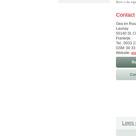
Bent u de ei
Contact
Gea en Ruud
Launay
50140 St. 
Frankrijk
Tel.: 0033 
GSM: 00 33
Website:
ww
Re
Con
Lees 