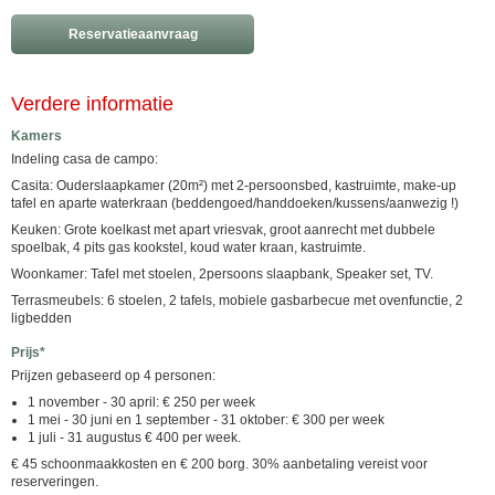
Reservatieaanvraag
Verdere informatie
Kamers
Indeling casa de campo:
Casita: Ouderslaapkamer (20m²) met 2-persoonsbed, kastruimte, make-up
tafel en aparte waterkraan (beddengoed/handdoeken/kussens/aanwezig !)
Keuken: Grote koelkast met apart vriesvak, groot aanrecht met dubbele
spoelbak, 4 pits gas kookstel, koud water kraan, kastruimte.
Woonkamer: Tafel met stoelen, 2persoons slaapbank, Speaker set, TV.
Terrasmeubels: 6 stoelen, 2 tafels, mobiele gasbarbecue met ovenfunctie, 2
ligbedden
Prijs*
Prijzen gebaseerd op 4 personen:
1 november - 30 april: € 250 per week
1 mei - 30 juni en 1 september - 31 oktober: € 300 per week
1 juli - 31 augustus € 400 per week.
€ 45 schoonmaakkosten en € 200 borg. 30% aanbetaling vereist voor
reserveringen.