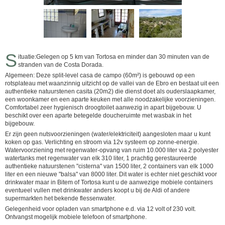
S
ituatie:Gelegen op 5 km van Tortosa en minder dan 30 minuten van de
stranden van de Costa Dorada.
Algemeen: Deze split-level casa de campo (60m²) is gebouwd op een
rotsplateau met waanzinnig uitzicht op de vallei van de Ebro en bestaat uit een
authentieke natuurstenen casita (20m2) die dienst doet als ouderslaapkamer,
een woonkamer en een aparte keuken met alle noodzakelijke voorzieningen.
Comfortabel zeer hygienisch droogtoilet aanwezig in apart bijgebouw. U
beschikt over een aparte betegelde doucheruimte met wasbak in het
bijgebouw.
Er zijn geen nutsvoorzieningen (water/elektriciteit) aangesloten maar u kunt
koken op gas. Verlichting en stroom via 12v systeem op zonne-energie.
Watervoorziening met regenwater-opvang van ruim 10.000 liter via 2 polyester
watertanks met regenwater van elk 310 liter, 1 prachtig gerestaureerde
authentieke natuurstenen "cisterna" van 1500 liter, 2 containers van elk 1000
liter en een nieuwe "balsa" van 8000 liter. Dit water is echter niet geschikt voor
drinkwater maar in Bitem of Tortosa kunt u de aanwezige mobiele containers
eventueel vullen met drinkwater anders koopt u bij de Aldi of andere
supermarkten het bekende flessenwater.
Gelegenheid voor opladen van smartphone e.d. via 12 volt of 230 volt.
Ontvangst mogelijk mobiele telefoon of smartphone.