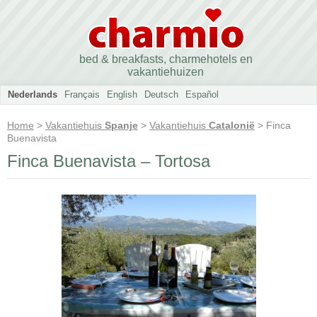
bed & breakfasts, charmehotels en
vakantiehuizen
Nederlands
Français
English
Deutsch
Español
Home
>
Vakantiehuis
Spanje
>
Vakantiehuis
Catalonië
> Finca
Buenavista
Finca Buenavista – Tortosa