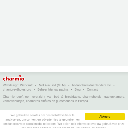
Webdesign:
Webcraft
•
Met 4 in Bed (VTM)
•
bedandbreakfastflanders.be
•
chambre-dhotes.org
•
Beheer hier uw pagina
•
Blog
•
Contact
Charmio geeft een overzicht van bed & breakfasts, charmehotels, gastenkamers,
vakantiehuisjes, chambres d'hôtes en guesthouses in Europa.
Bed & breakfasts, charmehotels en vakantiehuizen
(in het Nederlands)
•
Chambres
We gebruiken cookies om ons websiteverkeer te
d'hôtes, hôtels de charme et logements de vacances
(en français)
•
Bed &
Akkoord
analyseren, om content en advertenties te gebruiken en
breakfasts, charming hotels and holiday accommodations
(in English)
•
Bed &
om functies voor social media te bieden. We delen ook informatie over uw gebruik van onze
Breakfast, Charme-Hotels und Ferienhäuser
(auf Deutsch)
•
Bed & breakfast, hoteles
site met onze partners voor social media, adverteren en analyse.