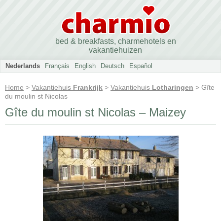
bed & breakfasts, charmehotels en
vakantiehuizen
Nederlands
Français
English
Deutsch
Español
Home
>
Vakantiehuis
Frankrijk
>
Vakantiehuis
Lotharingen
> Gîte
du moulin st Nicolas
Gîte du moulin st Nicolas – Maizey