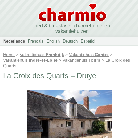
bed & breakfasts, charmehotels en
vakantiehuizen
Nederlands
Français
English
Deutsch
Español
Home
>
Vakantiehuis
Frankrijk
>
Vakantiehuis
Centre
>
Vakantiehuis
Indre-et-Loire
>
Vakantiehuis
Tours
> La Croix des
Quarts
La Croix des Quarts – Druye