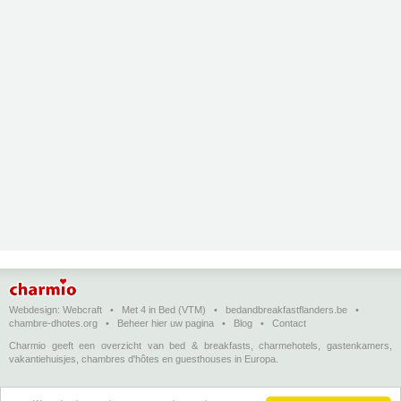
Webdesign:
Webcraft
•
Met 4 in Bed (VTM)
•
bedandbreakfastflanders.be
•
chambre-dhotes.org
•
Beheer hier uw pagina
•
Blog
•
Contact
Charmio geeft een overzicht van bed & breakfasts, charmehotels, gastenkamers,
vakantiehuisjes, chambres d'hôtes en guesthouses in Europa.
Bed & breakfasts, charmehotels en vakantiehuizen
(in het Nederlands)
•
Chambres