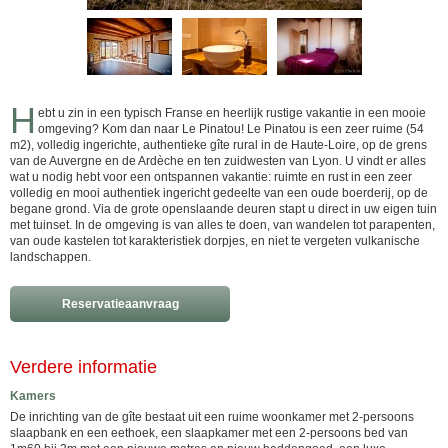
H
ebt u zin in een typisch Franse en heerlijk rustige vakantie in een mooie
omgeving? Kom dan naar Le Pinatou! Le Pinatou is een zeer ruime (54
m2), volledig ingerichte, authentieke gîte rural in de Haute-Loire, op de grens
van de Auvergne en de Ardèche en ten zuidwesten van Lyon. U vindt er alles
wat u nodig hebt voor een ontspannen vakantie: ruimte en rust in een zeer
volledig en mooi authentiek ingericht gedeelte van een oude boerderij, op de
begane grond. Via de grote openslaande deuren stapt u direct in uw eigen tuin
met tuinset. In de omgeving is van alles te doen, van wandelen tot parapenten,
van oude kastelen tot karakteristiek dorpjes, en niet te vergeten vulkanische
landschappen.
Reservatieaanvraag
Verdere informatie
Kamers
De inrichting van de gîte bestaat uit een ruime woonkamer met 2-persoons
slaapbank en een eethoek, een slaapkamer met een 2-persoons bed van