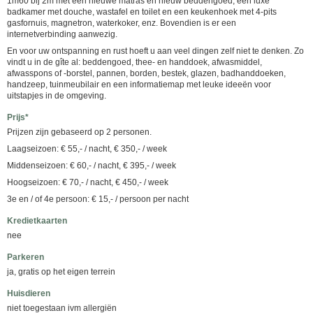
1m60 bij 2m met een nieuwe matras en nieuw beddengoed, een luxe
badkamer met douche, wastafel en toilet en een keukenhoek met 4-pits
gasfornuis, magnetron, waterkoker, enz. Bovendien is er een
internetverbinding aanwezig.
En voor uw ontspanning en rust hoeft u aan veel dingen zelf niet te denken. Zo
vindt u in de gîte al: beddengoed, thee- en handdoek, afwasmiddel,
afwasspons of -borstel, pannen, borden, bestek, glazen, badhanddoeken,
handzeep, tuinmeubilair en een informatiemap met leuke ideeën voor
uitstapjes in de omgeving.
Prijs*
Prijzen zijn gebaseerd op 2 personen.
Laagseizoen: € 55,- / nacht, € 350,- / week
Middenseizoen: € 60,- / nacht, € 395,- / week
Hoogseizoen: € 70,- / nacht, € 450,- / week
3e en / of 4e persoon: € 15,- / persoon per nacht
Kredietkaarten
nee
Parkeren
ja, gratis op het eigen terrein
Huisdieren
niet toegestaan ivm allergiën