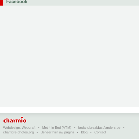
Facebook
Webdesign:
Webcraft
•
Met 4 in Bed (VTM)
•
bedandbreakfastflanders.be
•
chambre-dhotes.org
•
Beheer hier uw pagina
•
Blog
•
Contact