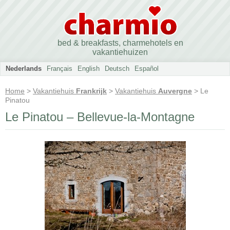
bed & breakfasts, charmehotels en
vakantiehuizen
Nederlands
Français
English
Deutsch
Español
Home
>
Vakantiehuis
Frankrijk
>
Vakantiehuis
Auvergne
> Le
Pinatou
Le Pinatou – Bellevue-la-Montagne