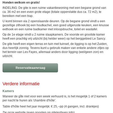
Honden welkom en gratis!
INDELING: De gite is een ruime vakantiewoning met een begane grond van
ca. 36 m2 en een even grote etage (totale oppervlakte dus ca. 72 m2), te
bereiken met een trap.
U komt binnen via 2 openslaande deuren. Op de begane grond vindt u een
gezellige zithoek bij een houtkachel, een goed uitgeruste keuken, een knusse
eethoek en een ruime badkamer met inloopdouche, toilet en wastafel.
Op de 1e etage vindt u 2 ruime slaapkamers. De voorste en grootste kamer
heeft een prachtig vrij uitzicht (bij helder weer) op het berggebied Le Sancy.
De gite heeft een eigen terras en tuin met tuinset, de ligging is op het Zuiden,
dus heerlijk zonnig. Tevens kunt u gebruik maken van enkele andere zitjes op
het terrein van Les Fayes, allemaal anders door ligging (wel/geen zon) en
uitzicht.
Reservatieaanvraag
Verdere informatie
Kamers
Waneer de gîte niet voor een week verhuurd is, is het mogelijk 1 of 2 kamers
per nacht te huren als 'chambre d'hôte'.
Table d'hôte heel het jaar mogelijk: € 25,--pp (4 gangen, incl. drankjes)
Zie onze website (even googlen op gitelesfayes.info)