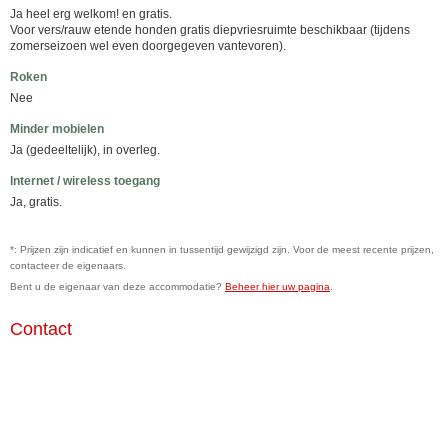
Ja heel erg welkom! en gratis.
Voor vers/rauw etende honden gratis diepvriesruimte beschikbaar (tijdens
zomerseizoen wel even doorgegeven vantevoren).
Roken
Nee
Minder mobielen
Ja (gedeeltelijk), in overleg.
Internet / wireless toegang
Ja, gratis.
*: Prijzen zijn indicatief en kunnen in tussentijd gewijzigd zijn. Voor de meest recente prijzen,
contacteer de eigenaars.
Bent u de eigenaar van deze accommodatie?
Beheer hier uw pagina
.
Contact