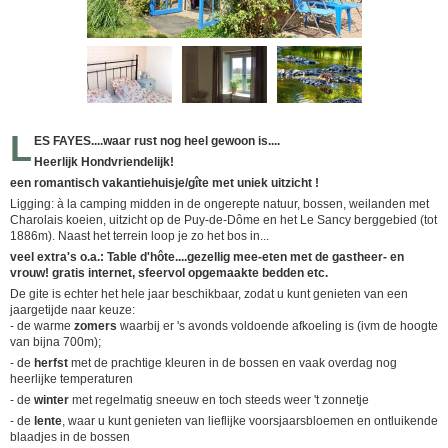
L
ES FAYES....waar rust nog heel gewoon is....
Heerlijk Hondvriendelijk!
een romantisch vakantiehuisje/gîte met uniek uitzicht !
Ligging: à la camping midden in de ongerepte natuur, bossen, weilanden met
Charolais koeien, uitzicht op de Puy-de-Dôme en het Le Sancy berggebied (tot
1886m). Naast het terrein loop je zo het bos in...
veel extra's o.a.: Table d'hôte....gezellig mee-eten met de gastheer- en
vrouw! gratis internet, sfeervol opgemaakte bedden etc.
De gite is echter het hele jaar beschikbaar, zodat u kunt genieten van een
jaargetijde naar keuze:
- de warme
zomers
waarbij er 's avonds voldoende afkoeling is (ivm de hoogte
van bijna 700m);
- de
herfst
met de prachtige kleuren in de bossen en vaak overdag nog
heerlijke temperaturen
- de
winter
met regelmatig sneeuw en toch steeds weer 't zonnetje
- de
lente
, waar u kunt genieten van lieflijke voorsjaarsbloemen en ontluikende
blaadjes in de bossen