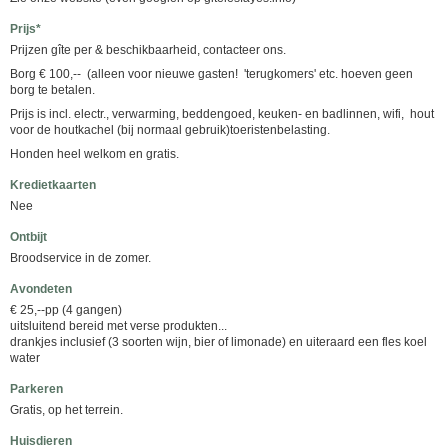
Prijs*
Prijzen gîte per & beschikbaarheid, contacteer ons.
Borg € 100,-- (alleen voor nieuwe gasten! 'terugkomers' etc. hoeven geen
borg te betalen.
Prijs is incl. electr., verwarming, beddengoed, keuken- en badlinnen, wifi, hout
voor de houtkachel (bij normaal gebruik)toeristenbelasting.
Honden heel welkom en gratis.
Kredietkaarten
Nee
Ontbijt
Broodservice in de zomer.
Avondeten
€ 25,--pp (4 gangen)
uitsluitend bereid met verse produkten...
drankjes inclusief (3 soorten wijn, bier of limonade) en uiteraard een fles koel
water
Parkeren
Gratis, op het terrein.
Huisdieren