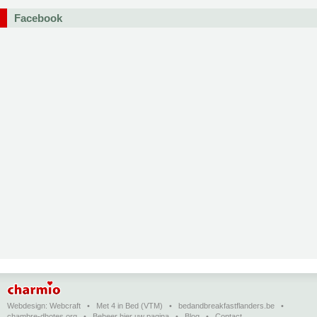
Facebook
Webdesign:
Webcraft
•
Met 4 in Bed (VTM)
•
bedandbreakfastflanders.be
•
chambre-dhotes.org
•
Beheer hier uw pagina
•
Blog
•
Contact