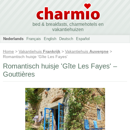
bed & breakfasts, charmehotels en
vakantiehuizen
Nederlands
Français
English
Deutsch
Español
Home
>
Vakantiehuis
Frankrijk
>
Vakantiehuis
Auvergne
>
Romantisch huisje 'Gîte Les Fayes'
Romantisch huisje 'Gîte Les Fayes' –
Gouttières