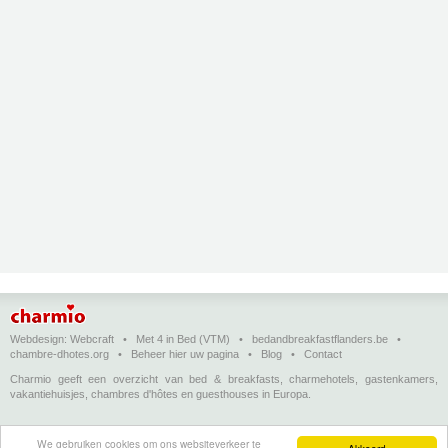
Webdesign:
Webcraft
•
Met 4 in Bed (VTM)
•
bedandbreakfastflanders.be
•
chambre-dhotes.org
•
Beheer hier uw pagina
•
Blog
•
Contact
Charmio geeft een overzicht van bed & breakfasts, charmehotels, gastenkamers,
vakantiehuisjes, chambres d'hôtes en guesthouses in Europa.
Bed & breakfasts, charmehotels en vakantiehuizen
(in het Nederlands)
•
Chambres
We gebruiken cookies om ons websiteverkeer te
d'hôtes, hôtels de charme et logements de vacances
(en français)
•
Bed &