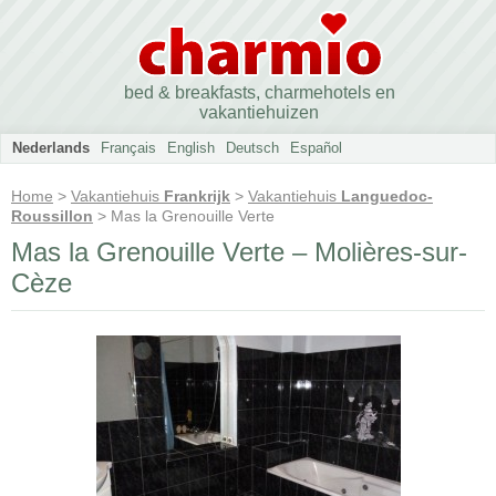
bed & breakfasts, charmehotels en
vakantiehuizen
Nederlands
Français
English
Deutsch
Español
Home
>
Vakantiehuis
Frankrijk
>
Vakantiehuis
Languedoc-
Roussillon
> Mas la Grenouille Verte
Mas la Grenouille Verte – Molières-sur-
Cèze