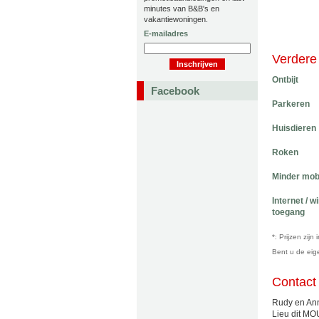
minutes van B&B's en
vakantiewoningen.
E-mailadres
Verdere 
Ontbijt
Facebook
Parkeren
Huisdieren
Roken
Minder mob
Internet / w
toegang
*: Prijzen zij
Bent u de ei
Contact
Rudy en An
Lieu dit M