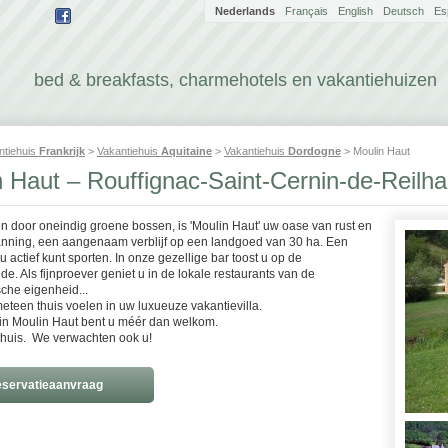
Nederlands
Français
English
Deutsch
Es
bed & breakfasts, charmehotels en vakantiehuizen
ntiehuis
Frankrijk
>
Vakantiehuis
Aquitaine
>
Vakantiehuis
Dordogne
> Moulin Haut
 Haut – Rouffignac-Saint-Cernin-de-Reilh
 door oneindig groene bossen, is 'Moulin Haut' uw oase van rust en
nning, een aangenaam verblijf op een landgoed van 30 ha. Een
u actief kunt sporten. In onze gezellige bar toost u op de
e. Als fijnproever geniet u in de lokale restaurants van de
che eigenheid...
meteen thuis voelen in uw luxueuze vakantievilla.
 in Moulin Haut bent u méér dan welkom.
 thuis. We verwachten ook u!
servatieaanvraag