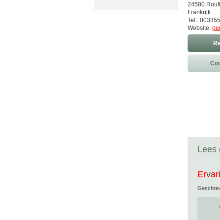
24580 Rouff
Frankrijk
Tel.: 0033
Website:
pe
Re
Con
Lees 
Ervar
Geschre