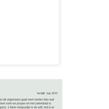
Verblijf: July 2013
van de eigenaars gaat veel verder dan wat
 zeer ruim en proper en het zwembad is
n). 1 klein minpuntje is de wifi, het is er