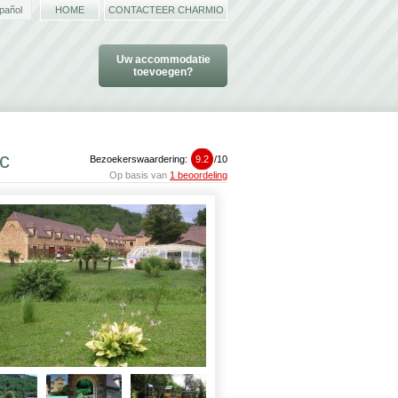
pañol
HOME
CONTACTEER CHARMIO
Uw accommodatie
toevoegen?
ac
Bezoekerswaardering:
9.2
/
10
Op basis van
1 beoordeling