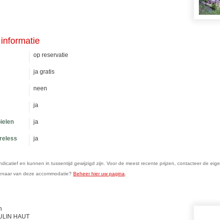
informatie
op reservatie
ja gratis
neen
ja
ielen
ja
ireless
ja
n indicatief en kunnen in tussentijd gewijzigd zijn. Voor de meest recente prijzen, contacteer de eig
genaar van deze accommodatie?
Beheer hier uw pagina
.
n
OULIN HAUT