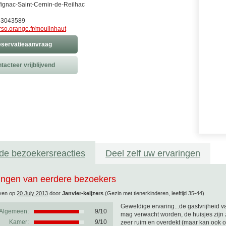
ignac-Saint-Cernin-de-Reilhac
553043589
rso.orange.fr/moulinhaut
servatieaanvraag
tacteer vrijblijvend
de bezoekersreacties
Deel zelf uw ervaringen
ingen van eerdere bezoekers
ven op
20 July 2013
door
Janvier-keijzers
(Gezin met tienerkinderen, leeftijd 35-44)
Geweldige ervaring...de gastvrijheid 
Algemeen:
9
/
10
mag verwacht worden, de huisjes zijn
Kamer:
9/10
zeer ruim en overdekt (maar kan ook ope