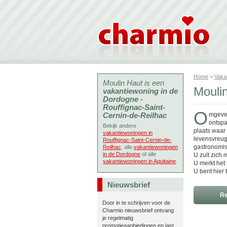
Home
>
Vaka
Moulin Haut is een
Moulin
vakantiewoning in de
Dordogne -
Rouffignac-Saint-
O
Cernin-de-Reilhac
mgeven
ontspa
Bekijk andere
plaats waar 
vakantiewoningen in
levensvreugd
Rouffignac-Saint-Cernin-de-
gastronomis
Reilhac
, alle
vakantiewoningen
in de Dordogne
of alle
U zult zich 
vakantiewoningen in Aquitaine
.
U merkt het
U bent hier
Nieuwsbrief
Re
Door in te schrijven voor de
Charmio nieuwsbrief ontvang
je regelmatig
promotieaanbiedingen en last