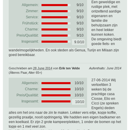
Een geweldige en
Allgemein:
9
/
10
rustige plek, met
Zimmer:
9/10
ontzettend aardige
eigenaren en
Service:
9/10
familie die
Frühstück:
9/10
behulpzaam zijn
Charme:
9/10
en heel lekker
kunnen koken.
Preis/Qualität:
9/10
De omgeving biedt
Insgesamt:
9.0/10
goede fiets- en
wandelmogelijkheden. En ook steden als Genua, Turijn en Milaan zijn
goed bereikbaar.
Geschrieben am
28 June 2014
von
Erik ten Velde
Aufenthalts: June 2014
(Älteres Paar, Alter 65+)
27-06-2014 Wij
Allgemein:
10
/
10
vertoefden 3
Charme:
10/10
weken bij de
prachtige casa
Preis/Qualität:
10/10
Ciosse, Elio en
Insgesamt:
10/10
Cicci (ze spreken
Engels) deden
alles om het ons naar de zin te maken. Lekker vers eitje, kopje koffie,
gezellig praatje, nooit opdringerig. We hadden een eigen badkamer en
een koelkast. Er zijn 2 grote kampeerplekken, 1 onder de bomen op het
topje en 1 met veel zon.