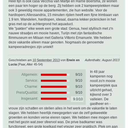
Heel fijn is ook casa Vecchia van Martje en Harrie Boersma, ze wonen
een paar km hoger op de berg. Zij hebben ook 2 kampeerplekken maar
ook 3 geweldig mooie appartementen, zie hun website. Voor de
hardlopers:Allessandria, 15 minuten rijden heeft een fijne trimbaan van
1.9 km. Wandelen, hardlopen, ideaal, daarna lekker picknicken in het
gras met op de achtergrond het aquaduct.
We "pakten" elke week een grote stad: Genua, heel idyllisch met z'n
nauwe straatjes en mooie haven, Turijn met zijn fantastische
filmmuseum en Milaan met Galleria Vittorio Emanuele. We hebben
deze vakantie alleen maar genoten. Nogmaals de genoemde
kampeeradresjes zijn uniek!!
Geschrieben am
10 September 2013
von
Erwin en
Aufenthalts: August 2013
Lucia
(Paar, Alter 45-54)
In 48 jaar
Allgemein:
9
/
10
kamperen nog
Service:
9/10
nooit zo'n mooie
kampeerplek qua
Charme:
9/10
uitzicht gehad,
Preis/Qualität:
9/10
kijkend over 3
Insgesamt:
9.0/10
valleien. De
gastheer en -
vrouw zijn schatten en stellen alles in het werk om de vakantie te laten
slagen. We hebben heerlijk meegegeten van de zelf gekweekte
groenten en konden verse eieren rapen. We hebben mee mogen eten
met het gezin wat zeer sfeervol was. De prive badkamer was
functioneel, een grote koelkast met vriezer zeer praktisch. Plek om aan