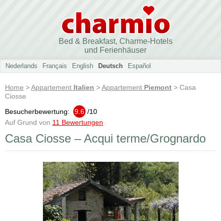
Bed & Breakfast, Charme-Hotels
und Ferienhäuser
Nederlands
Français
English
Deutsch
Español
Home
>
Appartement
Italien
>
Appartement
Piemont
> Casa
Ciosse
Besucherbewertung:
9.6
/
10
Auf Grund von
11 Bewertungen
Casa Ciosse – Acqui terme/Grognardo