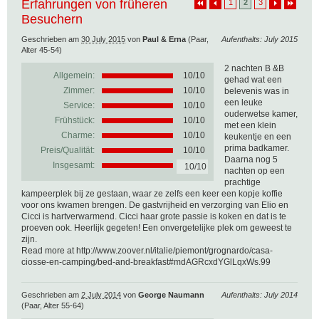
Erfahrungen von früheren
1
2
3
Besuchern
Geschrieben am
30 July 2015
von
Paul & Erna
(Paar,
Aufenthalts: July 2015
Alter 45-54)
2 nachten B &B
Allgemein:
10
/
10
gehad wat een
Zimmer:
10/10
belevenis was in
een leuke
Service:
10/10
ouderwetse kamer,
Frühstück:
10/10
met een klein
Charme:
10/10
keukentje en een
prima badkamer.
Preis/Qualität:
10/10
Daarna nog 5
Insgesamt:
10/10
nachten op een
prachtige
kampeerplek bij ze gestaan, waar ze zelfs een keer een kopje koffie
voor ons kwamen brengen. De gastvrijheid en verzorging van Elio en
Cicci is hartverwarmend. Cicci haar grote passie is koken en dat is te
proeven ook. Heerlijk gegeten! Een onvergetelijke plek om geweest te
zijn.
Read more at http://www.zoover.nl/italie/piemont/grognardo/casa-
ciosse-en-camping/bed-and-breakfast#mdAGRcxdYGlLqxWs.99
Geschrieben am
2 July 2014
von
George Naumann
Aufenthalts: July 2014
(Paar, Alter 55-64)