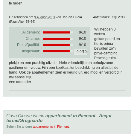
te raden!
Geschrieben am
9 August 2013
von
Jan en Lucia
Aufenthalts: July 2013
(Paar, Alter 55-64)
Wij hebben 3
Allgemein:
9
/
10
weken
Charme:
9/10
gekampeerd en
het is prima
Preis/Qualität:
9/10
bevallen zo'n
Insgesamt:
9.0/10
prive-camping.
Prachtig ruim
plekje en een prachtig uitzicht. Hele vriendelijke en behulpzame
gastheer en -vrouw. Fijn een koelkast ter beschikking en alles bij de
hand. Ook de apartementen zien er keurig uit, erg mooi en verzorgd in
italiaanse stijl.
een aanrader.
Casa Ciosse ist ein
appartement in Piemont - Acqui
terme/Grognardo
Sehen Sie andere
appartements in Piemont
.