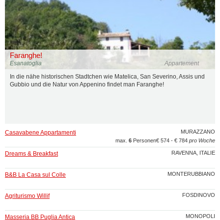
Faranghe!
Esanatoglia
Appartement
In die nähe historischen Stadtchen wie Matelica, San Severino, Assis und
Gubbio und die Natur von Appenino findet man Faranghe!
MURAZZANO
Casavabene Appartamenti
max.
6
Personen
€ 574 - € 784
pro Woche
RAVENNA, ITALIE
Dreams & Breakfast
MONTERUBBIANO
B&B La Casa sul Colle
FOSDINOVO
Agriturismo Willif
MONOPOLI
Masseria BB Puglia Antica