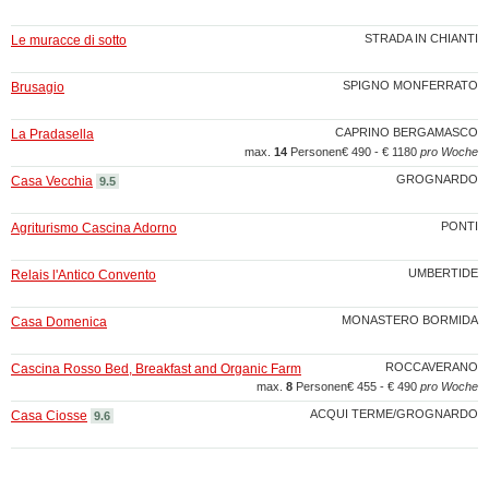
STRADA IN CHIANTI
Le muracce di sotto
SPIGNO MONFERRATO
Brusagio
CAPRINO BERGAMASCO
La Pradasella
max.
14
Personen
€ 490 - € 1180
pro Woche
GROGNARDO
Casa Vecchia
9.5
PONTI
Agriturismo Cascina Adorno
UMBERTIDE
Relais l'Antico Convento
MONASTERO BORMIDA
Casa Domenica
ROCCAVERANO
Cascina Rosso Bed, Breakfast and Organic Farm
max.
8
Personen
€ 455 - € 490
pro Woche
ACQUI TERME/GROGNARDO
Casa Ciosse
9.6