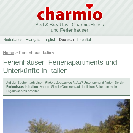
Bed & Breakfast, Charme-Hotels
und Ferienhäuser
Nederlands
Français
English
Deutsch
Español
Home
> Ferienhaus
Italien
Ferienhäuser, Ferienapartments und
Unterkünfte in Italien
Auf der Suche nach einem
Ferienhäuschen in Italien
? Untenstehend finden Sie
ein
Ferienhaus in Italien
. Ändern Sie die Optionen auf der linken Seite, um mehr
Ergebnisse zu erhalten.