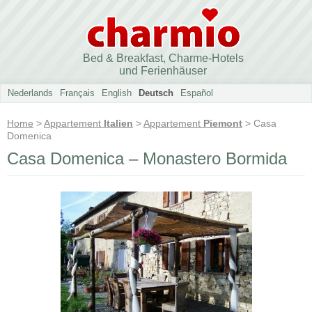
Bed & Breakfast, Charme-Hotels
und Ferienhäuser
Nederlands
Français
English
Deutsch
Español
Home
>
Appartement
Italien
>
Appartement
Piemont
> Casa
Domenica
Casa Domenica – Monastero Bormida