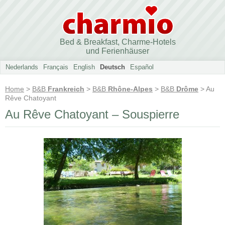
Bed & Breakfast, Charme-Hotels
und Ferienhäuser
Nederlands
Français
English
Deutsch
Español
Home
>
B&B
Frankreich
>
B&B
Rhône-Alpes
>
B&B
Drôme
> Au
Rêve Chatoyant
Au Rêve Chatoyant – Souspierre