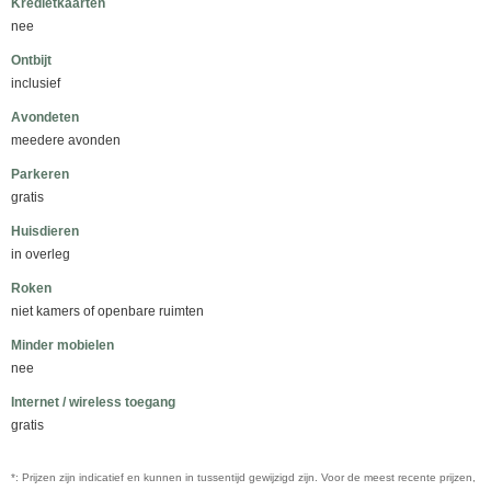
Kredietkaarten
nee
Ontbijt
inclusief
Avondeten
meedere avonden
Parkeren
gratis
Huisdieren
in overleg
Roken
niet kamers of openbare ruimten
Minder mobielen
nee
Internet / wireless toegang
gratis
*: Prijzen zijn indicatief en kunnen in tussentijd gewijzigd zijn. Voor de meest recente prijzen,