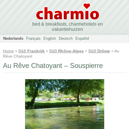
bed & breakfasts, charmehotels en
vakantiehuizen
Nederlands
Français
English
Deutsch
Español
Home
>
B&B
Frankrijk
>
B&B
Rhône-Alpes
>
B&B
Drôme
> Au
Rêve Chatoyant
Au Rêve Chatoyant – Souspierre