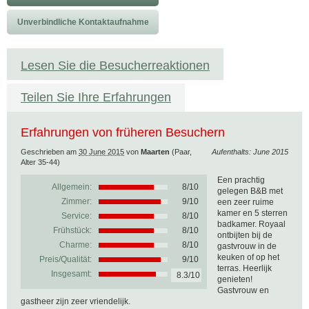
Unverbindliche Kontaktaufnahme
Lesen Sie die Besucherreaktionen
Teilen Sie Ihre Erfahrungen
Erfahrungen von früheren Besuchern
Geschrieben am
30 June 2015
von
Maarten
(Paar,
Aufenthalts: June 2015
Alter 35-44)
Een prachtig
Allgemein:
8
/
10
gelegen B&B met
Zimmer:
9/10
een zeer ruime
kamer en 5 sterren
Service:
8/10
badkamer. Royaal
Frühstück:
8/10
ontbijten bij de
Charme:
8/10
gastvrouw in de
keuken of op het
Preis/Qualität:
9/10
terras. Heerlijk
Insgesamt:
8.3/10
genieten!
Gastvrouw en
gastheer zijn zeer vriendelijk.