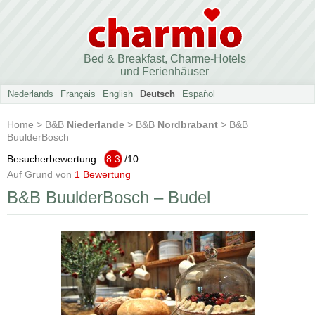
Bed & Breakfast, Charme-Hotels
und Ferienhäuser
Nederlands
Français
English
Deutsch
Español
Home
>
B&B
Niederlande
>
B&B
Nordbrabant
> B&B
BuulderBosch
Besucherbewertung:
8.3
/
10
Auf Grund von
1 Bewertung
B&B BuulderBosch – Budel