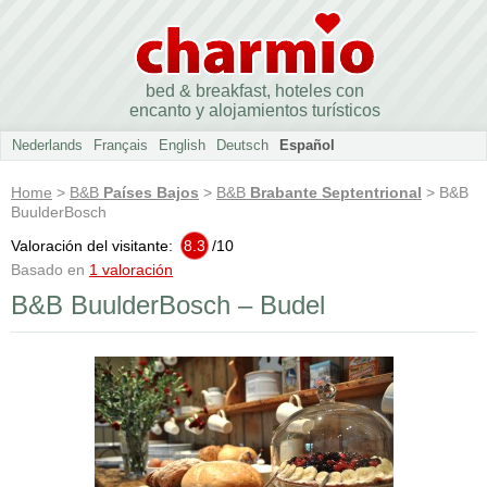
bed & breakfast, hoteles con
encanto y alojamientos turísticos
Nederlands
Français
English
Deutsch
Español
Home
>
B&B
Países Bajos
>
B&B
Brabante Septentrional
> B&B
BuulderBosch
Valoración del visitante:
8.3
/
10
Basado en
1 valoración
B&B BuulderBosch – Budel