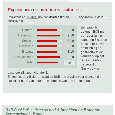
Experiencia de anteriores visitantes
Registrado en
30 June 2015
por
Maarten
(Pareja,
Alojamiento: June 2015
edad 35-44)
Een prachtig
General:
8
/
10
gelegen B&B met
Habitación:
9/10
een zeer ruime
kamer en 5 sterren
Servicio:
8/10
badkamer. Royaal
Desayuno:
8/10
ontbijten bij de
Encanto:
8/10
gastvrouw in de
keuken of op het
Precio/calidad:
9/10
terras. Heerlijk
Total:
8.3/10
genieten!
Gastvrouw en
gastheer zijn zeer vriendelijk.
En toch geen vijf sterren want de B&B is niet veilig voor mensen die
slecht ter been zijn door het ontbreken van een trapleuning.
B&B BuulderBosch es un
bed & breakfast en Brabante
Septentrional - Budel