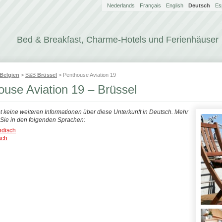
Nederlands
Français
English
Deutsch
Es
Bed & Breakfast, Charme-Hotels und Ferienhäuser
Belgien
>
B&B
Brüssel
> Penthouse Aviation 19
ouse Aviation 19 – Brüssel
bt keine weiteren Informationen über diese Unterkunft in Deutsch. Mehr
n Sie in den folgenden Sprachen:
ndisch
sch