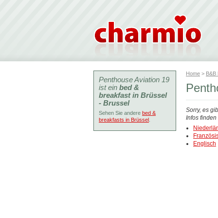
Home
>
B&B
Penthouse Aviation 19
Penth
ist ein
bed &
breakfast in Brüssel
- Brussel
Sorry, es gi
Sehen Sie andere
bed &
Infos finde
breakfasts in Brüssel
.
Niederlä
Französi
Englisch