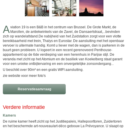
A
viation 19 is een B&B in het centrum van Brussel. De Grote Markt, de
Marollen, de antiekwinkels van de Zavel, de Dansaertstraat,...bevinden
zich op wandelafstand.De nabijheid van het Zuidstation zorgt voor een vlotte
bereikbaarheid met trein, Thalys en Eurostar. De aansluiting met het openbaar
vervoer is uitermate handig. Komt u liever met de wagen, dan is parkeren in de
buurt geen probleem. U logeert in een recent gerenoveerd Penthouse-
appartement op de 6de verdieping van een herenhuis in Parijse stijl. De
veranda met zicht op het Atomium en de basiliek van Koekelberg staat garant
voor een unieke ontbijtervaring en een onvergetelijke zonsondergang...
U beschikt over 90m² en een gratis WIFI aansluiting.
zie website voor meer foto's
Reservatieaanvraag
Verdere informatie
Kamers
De ruime kamer heeft zicht op het Justitiepaleis, Hallepoorttoren, Zuidertoren
en het beschermde art-nouveau/art-déco gebouw La Prévoyance. U slaapt op