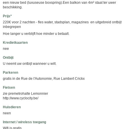
een nieuw bed (luxuseuse boxspring).Een balkon van 4m² staat ter uwer
beschikking.
Prijs*
220€ voor 2 nachten - fles water, stadsplan, magazines en uitgebreid ontbijt
inbegrepen
Hoe langer u verblijft hoe minder u betaalt.
Kredietkaarten
nee
Ontbijt
U neemt uw ontbijt wanneer u wilt.
Parkeren
gratis in de Rue de l'Autonomie, Rue Lambert Crickx
Fietsen
zie premetrohalte Lemonnier
http://www.cyclocity.be/
Huisdieren
neen
Internet / wireless toegang
Wifi is gratis.