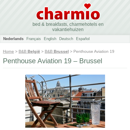
bed & breakfasts, charmehotels en
vakantiehuizen
Nederlands
Français
English
Deutsch
Español
Home
>
B&B
België
>
B&B
Brussel
> Penthouse Aviation 19
Penthouse Aviation 19 – Brussel