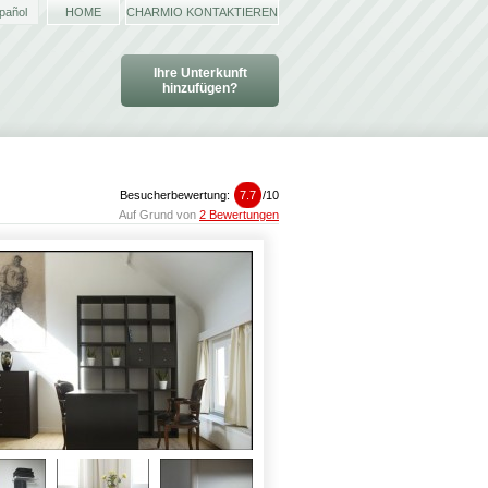
pañol
HOME
CHARMIO KONTAKTIEREN
Ihre Unterkunft
hinzufügen?
Besucherbewertung:
7.7
/
10
Auf Grund von
2 Bewertungen