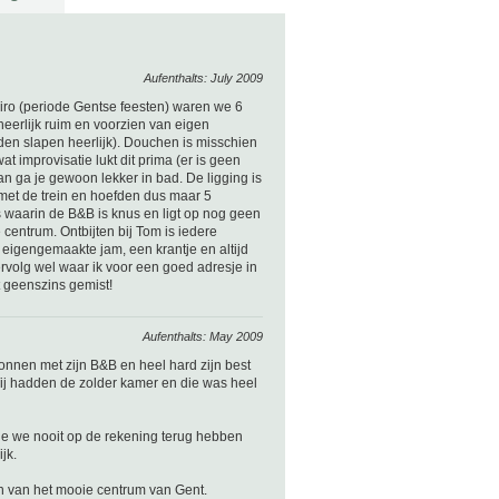
Aufenthalts: July 2009
 Miro (periode Gentse feesten) waren we 6
heerlijk ruim en voorzien van eigen
den slapen heerlijk). Douchen is misschien
t improvisatie lukt dit prima (er is geen
n ga je gewoon lekker in bad. De ligging is
met de trein en hoefden dus maar 5
s waarin de B&B is knus en ligt op nog geen
 centrum. Ontbijten bij Tom is iedere
 eigengemaakte jam, een krantje en altijd
vervolg wel waar ik voor een goed adresje in
't geenszins gemist!
Aufenthalts: May 2009
onnen met zijn B&B en heel hard zijn best
ij hadden de zolder kamer en die was heel
die we nooit op de rekening terug hebben
jk.
n van het mooie centrum van Gent.