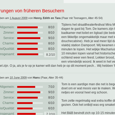
rungen von früheren Besuchern
eben am
1 August 2009
von
Henry, Edith en Tara
(Paar mit Teenagern, Alter 45-54)
Tijdens het straattheaterfestival Mira
Allgemein:
8
/
10
dagen te gast bij Tom. De kamers zijn 
Zimmer:
8/10
badkamer met toilet en ligbad (de bed
een tikkeltje ongemakkelijk maar met wa
Service:
9/10
douchecabine). Heb je wat meer tijd da
Charme:
8/10
vlakbij station Dampoort. Wij kwamen 
is/Qualität:
8/10
minuten te lopen. Het wijkje Machariu
10 minuten lopen vanaf het historische
Insgesamt:
8.2/10
ochtend weer een feest. Lekker brood,
een vriendelijk woord. Ik weet in het 
t zijn. O ja, als je tv op je kamer wilt dan heb je op dit moment pech... Wij hebben 
eben am
10 June 2009
von
Hans
(Paar, Alter 35-44)
Tom is een aardige man die net is beg
Allgemein:
7
/
10
doet om er wat moois van te maken. W
Zimmer:
9/10
netjes en vooral heel erg schoon.
Service:
8/10
Tom zette regelmatig wat extra koffie 
Charme:
6/10
gezien. Ook het ontbijt was erg smakeli
is/Qualität:
6/10
Het B&B bevindt zich op 10-15 minute
Insgesamt:
7.2/10