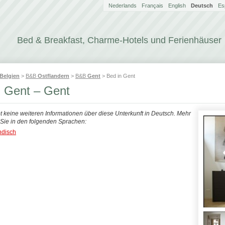
Nederlands
Français
English
Deutsch
Es
Bed & Breakfast, Charme-Hotels und Ferienhäuser
Belgien
>
B&B
Ostflandern
>
B&B
Gent
> Bed in Gent
n Gent – Gent
bt keine weiteren Informationen über diese Unterkunft in Deutsch. Mehr
n Sie in den folgenden Sprachen:
ndisch