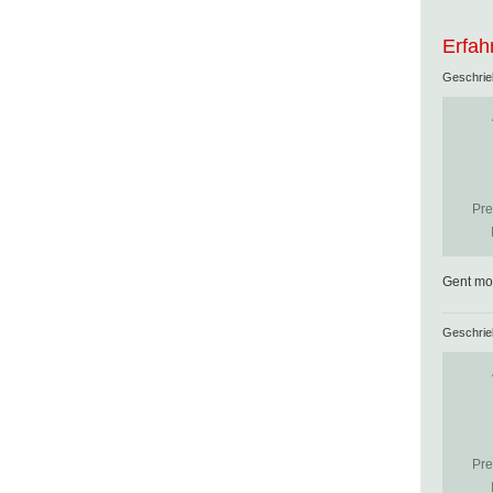
Erfah
Geschri
Pre
Gent moe
Geschri
Pre