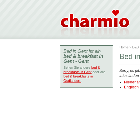
Home
>
B&B
Bed in Gent ist ein
Bed i
bed & breakfast in
Gent - Gent
Sehen Sie andere
bed &
Sorry, es gi
breakfasts in Gent
oder alle
Infos finde
bed & breakfasts in
Ostflandern
.
Niederlä
Englisch