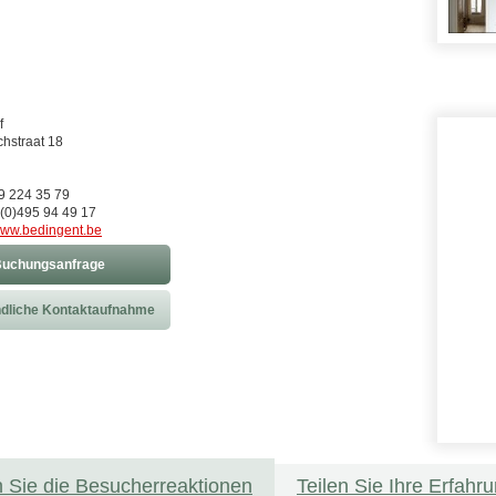
f
hstraat 18
)9 224 35 79
(0)495 94 49 17
ww.bedingent.be
uchungsanfrage
dliche Kontaktaufnahme
 Sie die Besucherreaktionen
Teilen Sie Ihre Erfahr