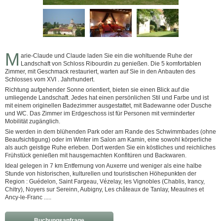
M
arie-Claude und Claude laden Sie ein die wohltuende Ruhe der
Landschaft von Schloss Ribourdin zu genießen. Die 5 komfortablen
Zimmer, mit Geschmack restauriert, warten auf Sie in den Anbauten des
Schlosses vom XVI . Jahrhundert.
Richtung aufgehender Sonne orientiert, bieten sie einen Blick auf die
umliegende Landschaft. Jedes hat einen persönlichen Stil und Farbe und ist
mit einem originellen Badezimmer ausgestattet, mit Badewanne oder Dusche
und WC. Das Zimmer im Erdgeschoss ist für Personen mit verminderter
Mobilität zugänglich.
Sie werden in dem blühenden Park oder am Rande des Schwimmbades (ohne
Beaufsichtigung) oder im Winter im Salon am Kamin, eine sowohl körperliche
als auch geistige Ruhe erleben. Dort werden Sie ein köstliches und reichliches
Frühstück genießen mit hausgemachten Konfitüren und Backwaren.
Ideal gelegen in 7 km Entfernung von Auxerre und weniger als eine halbe
Stunde von historischen, kulturellen und touristischen Höhepunkten der
Region : Guédelon, Saint Fargeau, Vézelay, les Vignobles (Chablis, Irancy,
Chitry), Noyers sur Sereinn, Aubigny, Les châteaux de Tanlay, Meaulnes et
Ancy-le-Franc .....
Buchungsanfrage