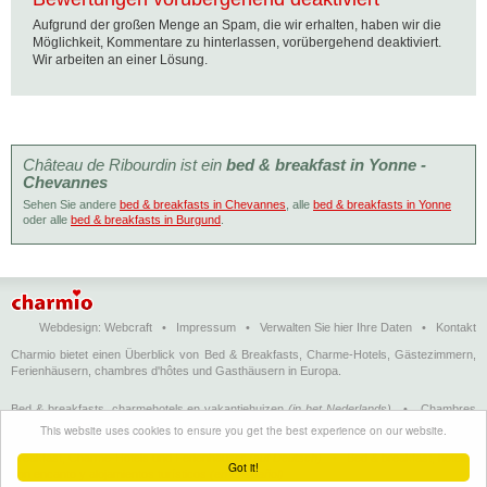
Aufgrund der großen Menge an Spam, die wir erhalten, haben wir die
Möglichkeit, Kommentare zu hinterlassen, vorübergehend deaktiviert.
Wir arbeiten an einer Lösung.
Château de Ribourdin ist ein
bed & breakfast in Yonne -
Chevannes
Sehen Sie andere
bed & breakfasts in Chevannes
, alle
bed & breakfasts in Yonne
oder alle
bed & breakfasts in Burgund
.
Webdesign:
Webcraft
•
Impressum
•
Verwalten Sie hier Ihre Daten
•
Kontakt
Charmio bietet einen Überblick von Bed & Breakfasts, Charme-Hotels, Gästezimmern,
Ferienhäusern, chambres d'hôtes und Gasthäusern in Europa.
Bed & breakfasts, charmehotels en vakantiehuizen
(in het Nederlands)
•
Chambres
d'hôtes, hôtels de charme et logements de vacances
(en français)
•
Bed &
This website uses cookies to ensure you get the best experience on our website.
breakfasts, charming hotels and holiday accommodations
(in English)
•
Bed &
Breakfast, Charme-Hotels und Ferienhäuser
(auf Deutsch)
•
Bed & breakfast, hoteles
Got it!
con encanto y alojamientos turísticos
(en Enspañol)