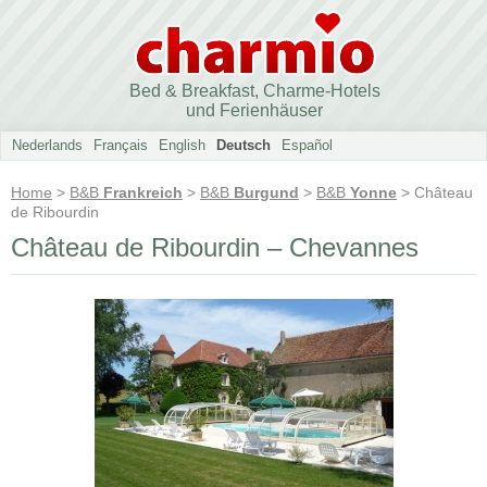
Bed & Breakfast, Charme-Hotels
und Ferienhäuser
Nederlands
Français
English
Deutsch
Español
Home
>
B&B
Frankreich
>
B&B
Burgund
>
B&B
Yonne
> Château
de Ribourdin
Château de Ribourdin – Chevannes