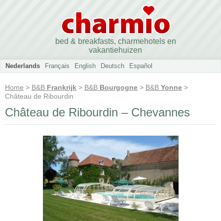
bed & breakfasts, charmehotels en
vakantiehuizen
Nederlands
Français
English
Deutsch
Español
Home
>
B&B
Frankrijk
>
B&B
Bourgogne
>
B&B
Yonne
>
Château de Ribourdin
Château de Ribourdin – Chevannes