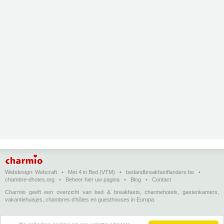
Webdesign:
Webcraft
•
Met 4 in Bed (VTM)
•
bedandbreakfastflanders.be
•
chambre-dhotes.org
•
Beheer hier uw pagina
•
Blog
•
Contact
Charmio geeft een overzicht van bed & breakfasts, charmehotels, gastenkamers,
vakantiehuisjes, chambres d'hôtes en guesthouses in Europa.
Bed & breakfasts, charmehotels en vakantiehuizen
(in het Nederlands)
•
Chambres