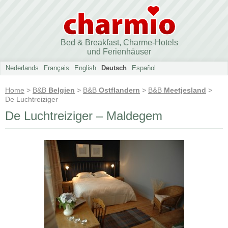
Bed & Breakfast, Charme-Hotels
und Ferienhäuser
Nederlands
Français
English
Deutsch
Español
Home
>
B&B
Belgien
>
B&B
Ostflandern
>
B&B
Meetjesland
>
De Luchtreiziger
De Luchtreiziger – Maldegem