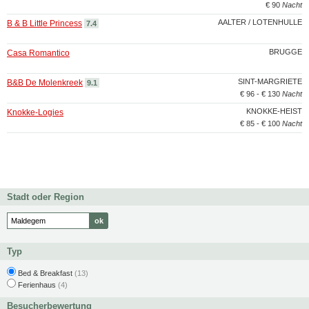
€ 90
Nacht
AALTER / LOTENHULLE
B & B Little Princess
7.4
BRUGGE
Casa Romantico
SINT-MARGRIETE
B&B De Molenkreek
9.1
€ 96 - € 130
Nacht
KNOKKE-HEIST
Knokke-Logies
€ 85 - € 100
Nacht
Stadt oder Region
Typ
Bed & Breakfast
(13)
Ferienhaus
(4)
Besucherbewertung