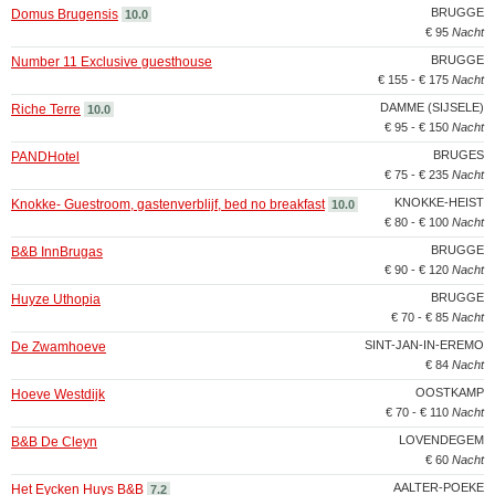
BRUGGE
Domus Brugensis
10.0
€ 95
Nacht
BRUGGE
Number 11 Exclusive guesthouse
€ 155 - € 175
Nacht
DAMME (SIJSELE)
Riche Terre
10.0
€ 95 - € 150
Nacht
BRUGES
PANDHotel
€ 75 - € 235
Nacht
KNOKKE-HEIST
Knokke- Guestroom, gastenverblijf, bed no breakfast
10.0
€ 80 - € 100
Nacht
BRUGGE
B&B InnBrugas
€ 90 - € 120
Nacht
BRUGGE
Huyze Uthopia
€ 70 - € 85
Nacht
SINT-JAN-IN-EREMO
De Zwamhoeve
€ 84
Nacht
OOSTKAMP
Hoeve Westdijk
€ 70 - € 110
Nacht
LOVENDEGEM
B&B De Cleyn
€ 60
Nacht
AALTER-POEKE
Het Eycken Huys B&B
7.2