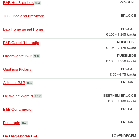
WINGENE
B&B Het Brembos
9.3
BRUGGE
1669 Bed and Breakfast
BRUGGE
b&b Home sweet Home
€ 100 - € 105
Nacht
RUISELEDE
B&B Castel 't Haantje
€ 105 - € 125
Nacht
RUISELEDE
Droomkerke B&B
9.8
€ 105 - € 250
Nacht
BRUGGE
Gasthuis Pickery
€ 65 - € 75
Nacht
BRUGGE
Asinello B&B
9.5
BEERNEM-BRUGGE
De Weide Wereld
10.0
€ 93 - € 108
Nacht
BRUGGE
B&B Conampere
BRUGGE
Fort Lapin
9.7
LOVENDEGEM
De Liedjestoren B&B