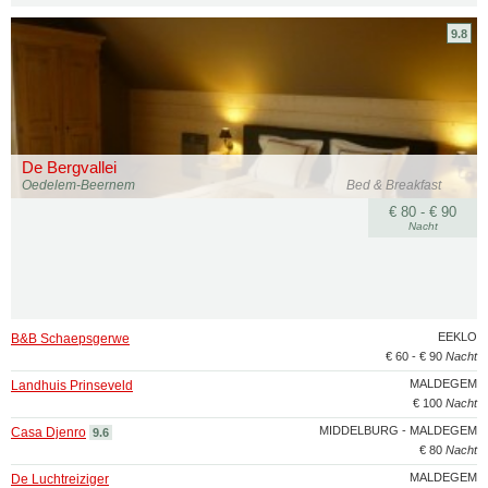
9.8
De Bergvallei
Oedelem-Beernem
Bed & Breakfast
€ 80 - € 90
Nacht
EEKLO
B&B Schaepsgerwe
€ 60 - € 90
Nacht
MALDEGEM
Landhuis Prinseveld
€ 100
Nacht
MIDDELBURG - MALDEGEM
Casa Djenro
9.6
€ 80
Nacht
MALDEGEM
De Luchtreiziger