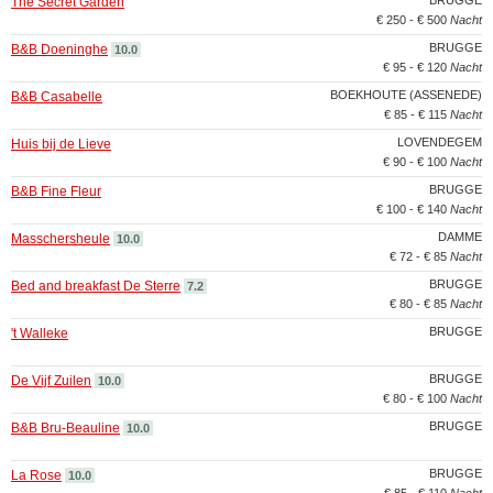
BRUGGE
The Secret Garden
€ 250 - € 500
Nacht
BRUGGE
B&B Doeninghe
10.0
€ 95 - € 120
Nacht
BOEKHOUTE (ASSENEDE)
B&B Casabelle
€ 85 - € 115
Nacht
LOVENDEGEM
Huis bij de Lieve
€ 90 - € 100
Nacht
BRUGGE
B&B Fine Fleur
€ 100 - € 140
Nacht
DAMME
Masschersheule
10.0
€ 72 - € 85
Nacht
BRUGGE
Bed and breakfast De Sterre
7.2
€ 80 - € 85
Nacht
BRUGGE
't Walleke
BRUGGE
De Vijf Zuilen
10.0
€ 80 - € 100
Nacht
BRUGGE
B&B Bru-Beauline
10.0
BRUGGE
La Rose
10.0