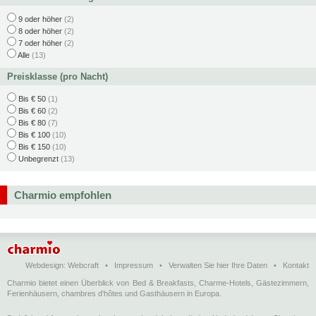
9 oder höher
(2)
8 oder höher
(2)
7 oder höher
(2)
Alle
(13)
Preisklasse (pro Nacht)
Bis € 50
(1)
Bis € 60
(2)
Bis € 80
(7)
Bis € 100
(10)
Bis € 150
(10)
Unbegrenzt
(13)
Charmio empfohlen
Webdesign:
Webcraft
•
Impressum
•
Verwalten Sie hier Ihre Daten
•
Kontakt
Charmio bietet einen Überblick von Bed & Breakfasts, Charme-Hotels, Gästezimmern,
Ferienhäusern, chambres d'hôtes und Gasthäusern in Europa.