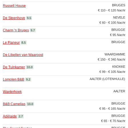
BRUGES
Russell House
€ 110 - € 120
Nacht
NEVELE
De Steenhove
9.5
€ 60 - € 100
Nacht
BRUGGE
Charm 'n Bruges
9.7
€ 95
Nacht
BRUGGE
Le Flaneur
8.5
WAARDAMME
De Libellen van Waaroost
€ 150 - € 340
Nacht
KNOKKE
De Tuinkamer
10.0
€ 99 - € 105
Nacht
AALTER (LOTENHULLE)
Lomolen B&B
9.2
AALTER
Waeterhoek
BRUGGE
B&B Camelias
10.0
€ 95 - € 165
Nacht
BRUGGE
Adèlaide
2.7
€ 65 - € 70
Nacht