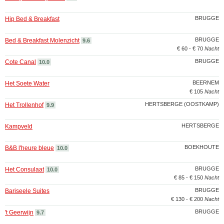
BRUGGE
Hip Bed & Breakfast
BRUGGE
Bed & Breakfast Molenzicht
9.6
€ 60 - € 70
Nacht
BRUGGE
Cote Canal
10.0
BEERNEM
Het Soete Water
€ 105
Nacht
HERTSBERGE (OOSTKAMP)
Het Trollenhof
9.9
HERTSBERGE
Kampveld
BOEKHOUTE
B&B l'heure bleue
10.0
BRUGGE
Het Consulaat
10.0
€ 85 - € 150
Nacht
BRUGGE
Bariseele Suites
€ 130 - € 200
Nacht
BRUGGE
't Geerwijn
9.7