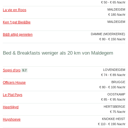
€ 50 - € 65
Nacht
MALDEGEM
La vie en Roos
€ 180
Nacht
MALDEGEM
Ken 't gat Bie&Bie
DAMME (MOERKERKE)
B&B altijd genieten
€ 80 - € 150
Nacht
Bed & Breakfasts weniger als 20 km von Maldegem
LOVENDEGEM
Sogni d'oro
9.7
€ 74 - € 89
Nacht
BRUGGE
Officers House
€ 80 - € 100
Nacht
OOSTKAMP
Le Plat Pays
€ 85 - € 95
Nacht
HERTSBERGE
Heerlijkyd
€ 75
Nacht
KNOKKE-HEIST
Huyshoeve
€ 110 - € 190
Nacht