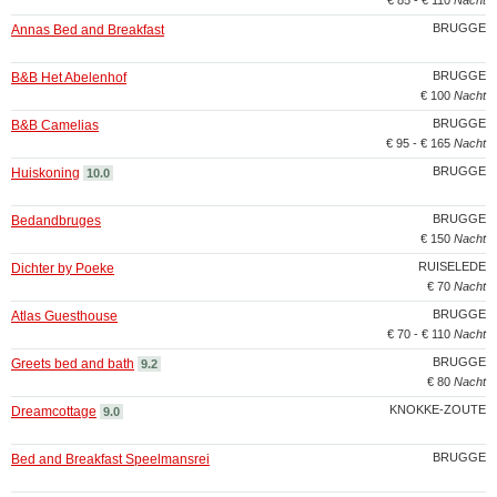
€ 85 - € 110
Nacht
BRUGGE
Annas Bed and Breakfast
BRUGGE
B&B Het Abelenhof
€ 100
Nacht
BRUGGE
B&B Camelias
€ 95 - € 165
Nacht
BRUGGE
Huiskoning
10.0
BRUGGE
Bedandbruges
€ 150
Nacht
RUISELEDE
Dichter by Poeke
€ 70
Nacht
BRUGGE
Atlas Guesthouse
€ 70 - € 110
Nacht
BRUGGE
Greets bed and bath
9.2
€ 80
Nacht
KNOKKE-ZOUTE
Dreamcottage
9.0
BRUGGE
Bed and Breakfast Speelmansrei