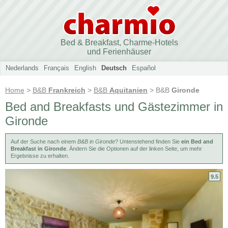
Bed & Breakfast, Charme-Hotels
und Ferienhäuser
Nederlands
Français
English
Deutsch
Español
Home
>
B&B
Frankreich
>
B&B
Aquitanien
> B&B
Gironde
Bed and Breakfasts und Gästezimmer in
Gironde
Auf der Suche nach einem
B&B in Gironde
? Untenstehend finden Sie
ein Bed and
Breakfast in Gironde
. Ändern Sie die Optionen auf der linken Seite, um mehr
Ergebnisse zu erhalten.
9.5