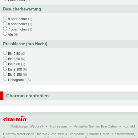
Besucherbewertung
9 oder höher
(1)
8 oder höher
(1)
7 oder höher
(1)
Alle
(6)
Preisklasse (pro Nacht)
Bis € 50
(0)
Bis € 60
(0)
Bis € 80
(1)
Bis € 100
(6)
Bis € 150
(6)
Unbegrenzt
(6)
Charmio empfohlen
Webdesign:
Webcraft
•
Impressum
•
Verwalten Sie hier Ihre Daten
•
Kontakt
Charmio bietet einen Überblick von Bed & Breakfasts, Charme-Hotels, Gästezimmern,