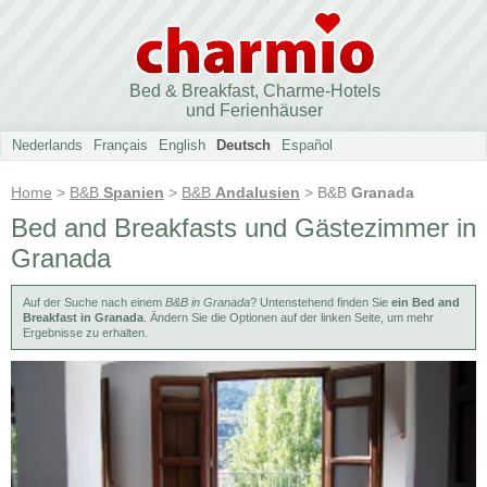
Bed & Breakfast, Charme-Hotels
und Ferienhäuser
Nederlands
Français
English
Deutsch
Español
Home
>
B&B
Spanien
>
B&B
Andalusien
> B&B
Granada
Bed and Breakfasts und Gästezimmer in
Granada
Auf der Suche nach einem
B&B in Granada
? Untenstehend finden Sie
ein Bed and
Breakfast in Granada
. Ändern Sie die Optionen auf der linken Seite, um mehr
Ergebnisse zu erhalten.