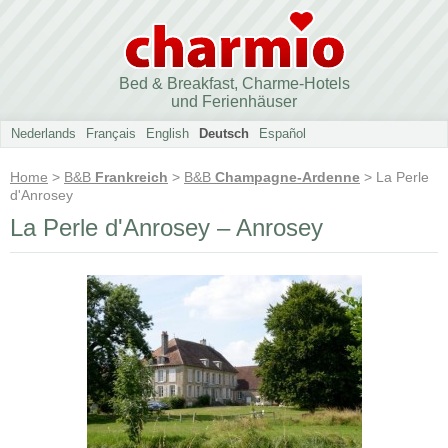
Bed & Breakfast, Charme-Hotels
und Ferienhäuser
Nederlands
Français
English
Deutsch
Español
Home
>
B&B
Frankreich
>
B&B
Champagne-Ardenne
> La Perle
d'Anrosey
La Perle d'Anrosey – Anrosey