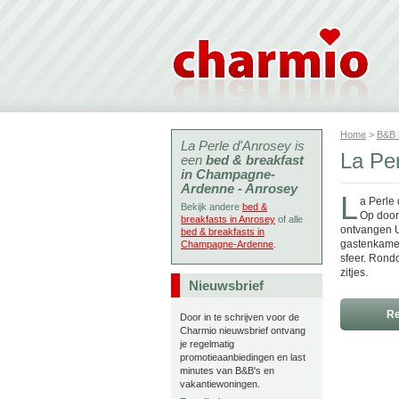
Home
>
B&B
La Perle d'Anrosey is
La Pe
een
bed & breakfast
in Champagne-
Ardenne - Anrosey
L
a Perle 
Bekijk andere
bed &
Op doorr
breakfasts in Anrosey
of alle
ontvangen U
bed & breakfasts in
gastenkamer
Champagne-Ardenne
.
sfeer. Rond
zitjes.
Nieuwsbrief
Re
Door in te schrijven voor de
Charmio nieuwsbrief ontvang
je regelmatig
promotieaanbiedingen en last
minutes van B&B's en
vakantiewoningen.