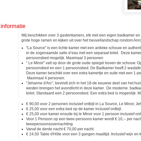
informatie
Wij beschikken over 3 gastenkamers, elk met een eigen badkamer en
grote hoge ramen en kijken uit over het heuvellandschap rondom Anr
"La Source" is een lichte kamer met een antieke schouw en authent
in de zogenaamde salle d’eau met een separaat toilet. Deze kamer
persoonsbed mogelijk. Maximaal 3 personen
“ Le Miroir" valt op door de grote oude spiegel boven de schouw. Op
persoonsbed en een 1 persoonsbed. De Badkamer heeft 2 wastafels,
Deze kamer beschikt over een extra kamertje en suite met een 1-p
Maximaal 4 personen.
"Jehanne d'Arc", bevindt zich in het 18-de eeuwse deel van het hu
westen brengen het avondlicht in deze kamer. De moderne badkam
toilet. Standaard een 2 persoonsbed. Een extra bed is mogenlijk.
€ 90,00 voor 2 personen inclusief ontbijt in La Source, Le Miroir, J
€ 25,00 voor een extra bed op de kamer inclusief ontbijt.
€ 25,00 voor kamer ensuite bij le Miroir voor 1 persoon inclusief ontb
Voor 1 Persoon op een twee-persoons kamer wordt € 10,-- per nacht
tweepersoonsovernachting.
Vanaf de derde nacht € 70,00 per nacht.
€ 24,50 Table d'Hôte voor een 3 gangen maaltijd. Inclusief wijn en ko