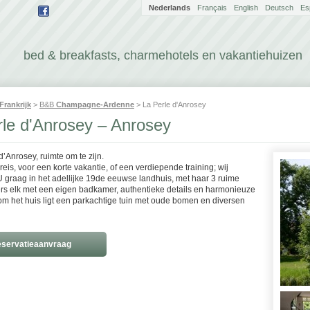
Nederlands
Français
English
Deutsch
Es
bed & breakfasts, charmehotels en vakantiehuizen
Frankrijk
>
B&B
Champagne-Ardenne
> La Perle d'Anrosey
rle d'Anrosey – Anrosey
d’Anrosey, ruimte om te zijn.
eis, voor een korte vakantie, of een verdiepende training; wij
 graag in het adellijke 19de eeuwse landhuis, met haar 3 ruime
s elk met een eigen badkamer, authentieke details en harmonieuze
om het huis ligt een parkachtige tuin met oude bomen en diversen
servatieaanvraag