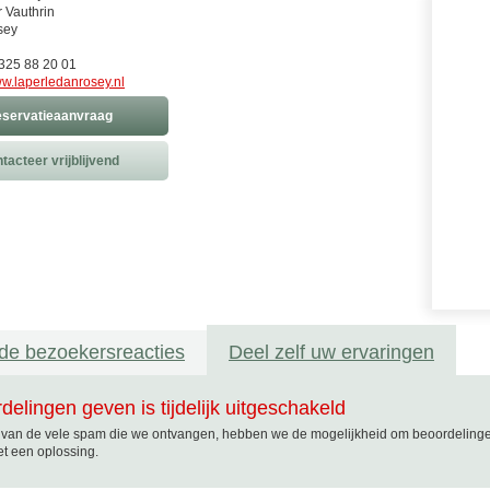
r Vauthrin
sey
)325 88 20 01
w.laperledanrosey.nl
servatieaanvraag
tacteer vrijblijvend
de bezoekersreacties
Deel zelf uw ervaringen
delingen geven is tijdelijk uitgeschakeld
van de vele spam die we ontvangen, hebben we de mogelijkheid om beoordelingen t
t een oplossing.