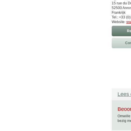
15 rue du D
52500 Anro
Frankrijk
Tel.: +33 (0
Website:
ww
Re
Con
Lees 
Beoor
Omwille 
bezig me