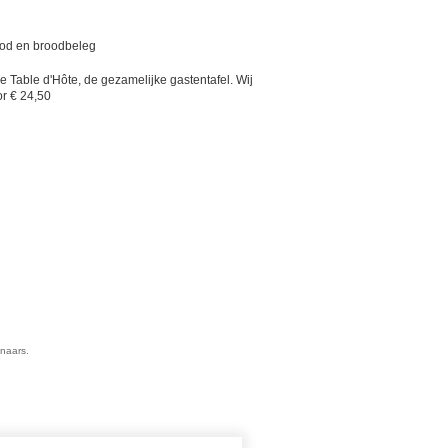
rood en broodbeleg
 Table d'Hôte, de gezamelijke gastentafel. Wij
or € 24,50
enaars.