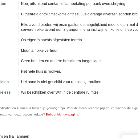
rten
Nee, uitsluitend contant of aanbetaling per bank overschrijving
Uitgebreid ontbijt met koffie of thee. Jus d'orange diversen soorten b
Elke avond bieden wij onze gasten de mogelijkheid mee te eten met de
serveren elke avond een 3 gangen menu incl wijn en koffie of thee vo
Op eigen 's nachts afgesloten terrein.
Mountainbike verhuur
Geen honden en andere huisdieren toegestaan.
Het hele huis is rookvrij.
ielen
Het pand is niet geschikt voor rolstoel gebruikers.
ireless
Wij beschikken over Wifi in de centrale ruimtes.
n indicatief en kunnen in tussentijd gewijzigd zijn. Voor de meest recente prijzen, contacteer de eig
genaar van deze accommodatie?
Beheer hier uw pagina
.
m en Ilja Tammen