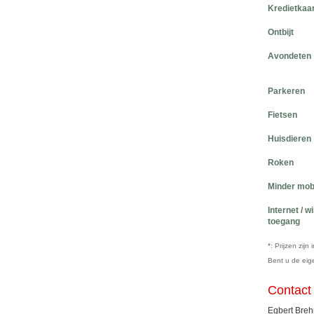
Kredietkaa
Ontbijt
Avondeten
Parkeren
Fietsen
Huisdieren
Roken
Minder mob
Internet / w
toegang
*: Prijzen zij
Bent u de ei
Contact
Egbert Breh