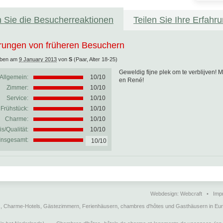
 Sie die Besucherreaktionen
Teilen Sie Ihre Erfahr
rungen von früheren Besuchern
eben am
9 January 2013
von
S
(Paar, Alter 18-25)
Geweldig fijne plek om te verblijven! M
Allgemein:
10
/
10
en René!
Zimmer:
10/10
Service:
10/10
Frühstück:
10/10
Charme:
10/10
is/Qualität:
10/10
Insgesamt:
10/10
Webdesign:
Webcraft
•
Imp
ts, Charme-Hotels, Gästezimmern, Ferienhäusern, chambres d'hôtes und Gasthäusern in Eu
Cookie Consent plugin for the EU cookie law