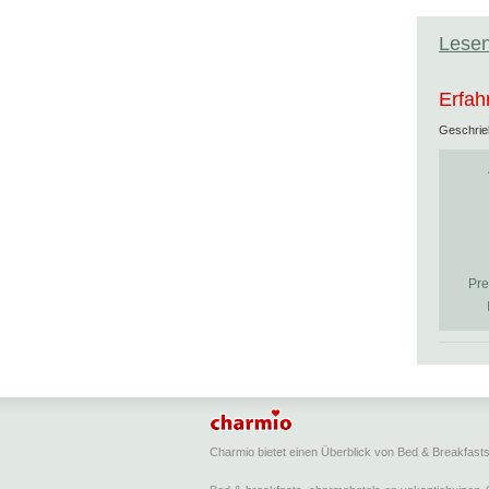
Lesen
Erfah
Geschri
Pre
Charmio bietet einen Überblick von Bed & Breakfas