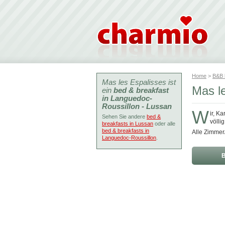
Home
>
B&B
Mas les Espalisses ist
Mas l
ein
bed & breakfast
in Languedoc-
Roussillon - Lussan
W
ir, K
Sehen Sie andere
bed &
völli
breakfasts in Lussan
oder alle
bed & breakfasts in
Alle Zimmer
Languedoc-Roussillon
.
B