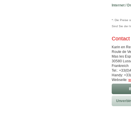
Internet / D
*: Die Preise 
Sind Sie der 
Contact
Karin en R
Route de Ve
Mas les Esp
30580 Luss
Frankreich
Tel.: +33(0)
Handy: +33(
Webseite:
w
B
Unverbin