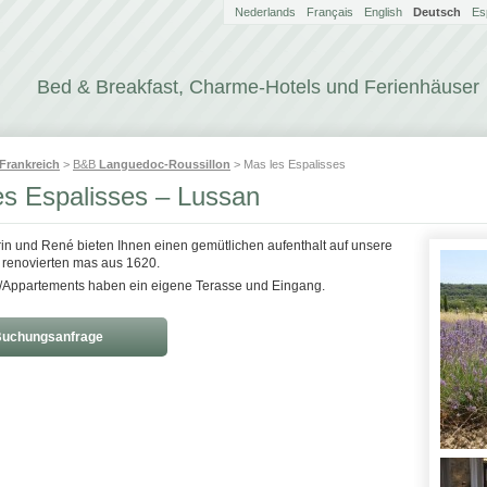
Nederlands
Français
English
Deutsch
Es
Bed & Breakfast, Charme-Hotels und Ferienhäuser
Frankreich
>
B&B
Languedoc-Roussillon
> Mas les Espalisses
es Espalisses – Lussan
arin und René bieten Ihnen einen gemütlichen aufenthalt auf unsere
g renovierten mas aus 1620.
/Appartements haben ein eigene Terasse und Eingang.
uchungsanfrage