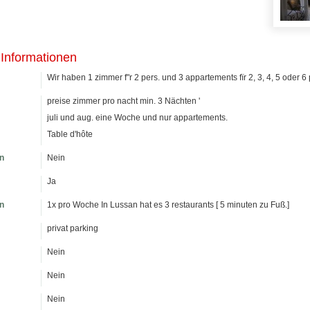
 Informationen
Wir haben 1 zimmer f"r 2 pers. und 3 appartements fïr 2, 3, 4, 5 oder 6 
preise zimmer pro nacht min. 3 Nächten '
juli und aug. eine Woche und nur appartements.
Table d'hôte
n
Nein
Ja
n
1x pro Woche In Lussan hat es 3 restaurants [ 5 minuten zu Fuß.]
privat parking
Nein
Nein
Nein