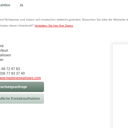
rahtlos
Ja
sind Richtpreise und haben sich inzwischen vielleicht geändert. Besuchen Sie bitte die Webseite d
Inhaber dieser Unterkünft?
Verwalten Sie hier Ihre Daten
.
ené
rfeuil
alisses
an
4 66 72 97 83
0)6 77 83 37 40
ww.maslesespalisses.com
uchungsanfrage
dliche Kontaktaufnahme