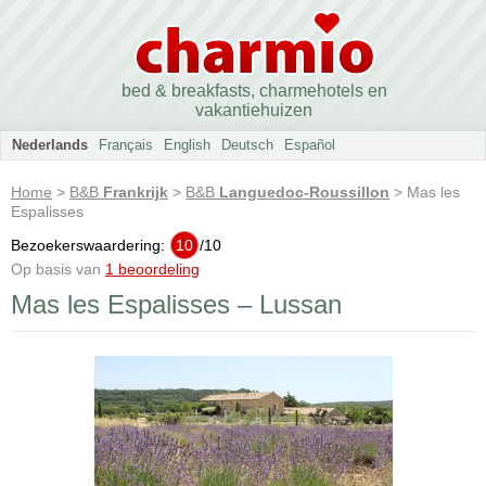
bed & breakfasts, charmehotels en
vakantiehuizen
Nederlands
Français
English
Deutsch
Español
Home
>
B&B
Frankrijk
>
B&B
Languedoc-Roussillon
> Mas les
Espalisses
Bezoekerswaardering:
10
/
10
Op basis van
1 beoordeling
Mas les Espalisses – Lussan