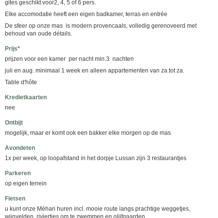
gites geschikt voor2, 4, 5 of 6 pers.
Elke accomodatie heeft een eigen badkamer, terras en entrée
De sfeer op onze mas is modern provencaals, volledig gerenoveerd met
behoud van oude détails.
Prijs*
prijzen voor een kamer per nacht min.3 nachten
juli en aug. minimaal 1 week en alleen appartementen van za.tot za.
Table d'hôte
Kredietkaarten
nee
Ontbijt
mogelijk, maar er komt ook een bakker elke morgen op de mas
Avondeten
1x per week, op loopafstand in het dorpje Lussan zijn 3 restaurantjes
Parkeren
op eigen terrein
Fietsen
u kunt onze Méhari huren incl. mooie route langs prachtige weggetjes,
wijnvelden, riviertjes om te zwemmen en olijfgaarden.