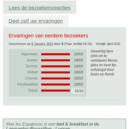
Lees de bezoekersreacties
Deel zelf uw ervaringen
Ervaringen van eerdere bezoekers
Geschreven op
9 January 2013
door
S
(Paar, leeftijd 18-25)
Verblijf: April 2011
Geweldig fijne
Algemeen:
10
/
10
plek om te
Kamer:
10/10
verblijven! Mooie
gites en heel fijn
Service:
10/10
ontvangst door
Ontbijt:
10/10
Karin en René!
Charme:
10/10
Prijs/kwaliteit:
10/10
Totaal:
10/10
Mas les Espalisses is een
bed & breakfast in de
Languedoc-Roussillon - Lussan