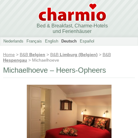
Bed & Breakfast, Charme-Hotels
und Ferienhäuser
Nederlands
Français
English
Deutsch
Español
Home
>
B&B
Belgien
>
B&B
Limburg (Belgien)
>
B&B
Hespengau
> Michaelhoeve
Michaelhoeve – Heers-Opheers