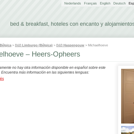
Nederlands
Français
English
Deutsch
Es
bed & breakfast, hoteles con encanto y alojamientos
Bélgica
>
B&B
Limburgo (Bélgica)
>
B&B
Haspengouw
> Michaelhoeve
elhoeve – Heers-Opheers
mente no hay otra información disponible en español sobre este
. Encuentra más información en las siguientes lenguas:
dés