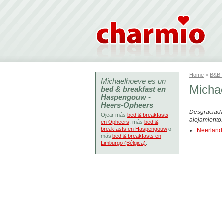
Home
>
B&B
Michaelhoeve es un
Micha
bed & breakfast en
Haspengouw -
Heers-Opheers
Desgraciada
Ojear más
bed & breakfasts
alojamiento
en Opheers
, más
bed &
breakfasts en Haspengouw
o
Neerlan
más
bed & breakfasts en
Limburgo (Bélgica)
.