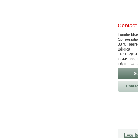
Contact
Familie Mo
Opheersstra
3870 Heers
Bélgica
Tel: +32(0)
GSM: +32(0
Página web
So
Contac
Lea l