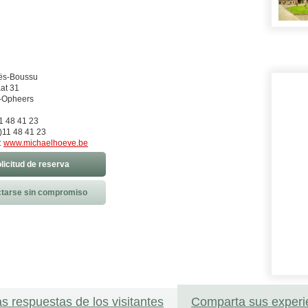
iës-Boussu
at 31
-Opheers
11 48 41 23
)11 48 41 23
:
www.michaelhoeve.be
licitud de reserva
tarse sin compromiso
as respuestas de los visitantes
Comparta sus experi