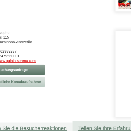
stophe
al 115
acalhona-Alfeizerão
1262989287
32479560001
ww.quinta-serena.com
uchungsanfrage
dliche Kontaktaufnahme
 Sie die Besucherreaktionen
Teilen Sie Ihre Erfahr