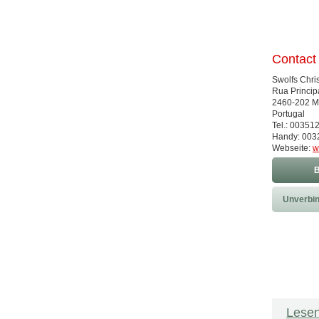
Contact
Swolfs Chri
Rua Princip
2460-202 M
Portugal
Tel.: 0035
Handy: 00
Webseite:
w
B
Unverbin
Lesen