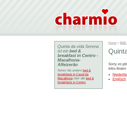
Home
>
B&B
Quinta da vida Serena
Quint
ist ein
bed &
breakfast in Centro -
Macalhona-
Alfeizerão
Sorry, es gi
Infos finde
Sehen Sie andere
bed &
breakfasts in Casal da
Niederlä
Macalhona
oder alle
bed &
Englisch
breakfasts in Centro
.