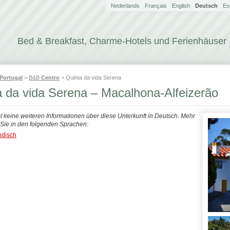
Nederlands
Français
English
Deutsch
Es
Bed & Breakfast, Charme-Hotels und Ferienhäuser
Portugal
>
B&B
Centro
> Quinta da vida Serena
a da vida Serena – Macalhona-Alfeizerão
bt keine weiteren Informationen über diese Unterkunft in Deutsch. Mehr
n Sie in den folgenden Sprachen:
ndisch