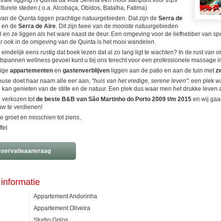
rale ligging is Quinta da vida Serena een mooi startpunt voor trips
lturele steden.( o.a. Alcobaça, Obidos, Batalha, Fatima)
van de Quinta liggen prachtige natuurgebieden. Dat zijn de
Serra de
en de
Serra de Aire
. Dit zijn twee van de mooiste natuurgebieden
l en ze liggen als het ware naast de deur. Een omgeving voor de liefhebber van sp
 ook in de omgeving van de Quinta is het mooi wandelen.
nu eindelijk eens rustig dat boek lezen dat al zo lang ligt te wachten? In de rust van
tspannen wellness gevoel kunt u bij ons terecht voor een professionele massage i
tige
appartementen
en
gastenverblijven
liggen aan de patio en aan de tuin met
z
use doet haar naam alle eer aan,
"huis van het vredige, serene leven":
een plek wa
 kan genieten van de stilte en de natuur. Een plek dus waar men het drukke leven a
R
verkozen tot
de beste B&B van São Martinho do Porto 2009 t/m 2015
en wij gaa
w te verdienen!
ke groet en misschien tot ziens,
fel
servatieaanvraag
informatie
Appartement Andorinha
Appartement Oliveira
Studio Grilos