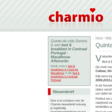
Home
>
B&B
Quinta da vida Serena
Quint
is een
bed &
breakfast in Centraal
Portugal -
V
Macalhona-
akantie
Alfeizerão
Bed & 
Bekijk andere
bed &
Op zoek naa
breakfasts in Casal da
Cultuur, St
Macalhona
of alle
bed &
Kijk eens bi
breakfasts in Centraal
Portugal
.
2009,2010,
In de heuvel
rijden vanaf
Nieuwsbrief
uur rijden 
Perfect om u
Door in te schrijven voor de
nabijheid v
Charmio nieuwsbrief ontvang
winkeltjes a
je regelmatig
promotieaanbiedingen en last