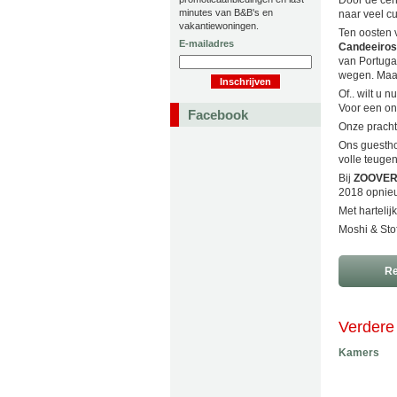
Door de cent
minutes van B&B's en
naar veel cu
vakantiewoningen.
Ten oosten 
E-mailadres
Candeeiros
van Portuga
wegen. Maar
Of.. wilt u 
Voor een on
Facebook
Onze prach
Ons guestho
volle teugen
Bij
ZOOVE
2018 opnieu
Met hartelij
Moshi & Stof
Re
Verdere 
Kamers