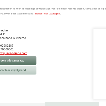
n indicatief en kunnen in tussentijd gewijzigd zijn. Voor de meest recente prijzen, contacteer de eig
genaar van deze accommodatie?
Beheer hier uw pagina
.
stophe
al 115
acalhona-Alfeizerão
1262989287
479560001
w.quinta-serena.com
servatieaanvraag
tacteer vrijblijvend