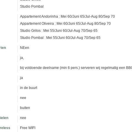
Studio Pombal
Appartement Andorinha : Mei 60/Juni 65/Jul-Aug 80/Sep 70
Appartement Oliveira : Mei 60/Juni 65/Jul-Aug 80/Sep 70
Studio Grilos : Mei 55/Juni 60/Jul-Aug 70/Sep 65
Studio Pombal : Mei 55/Juni 60/Jul-Aug 70/Sep 65
rten
NEen
ja,
bij voldoende deelname (min 6 pers.) serveren wij regelmatig een B
ja
in de buurt
nee
buiten
ielen
nee
ireless
Free WIFI