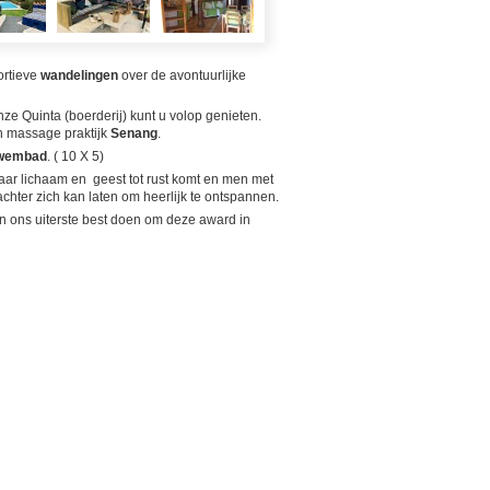
ortieve
wandelingen
over de avontuurlijke
 onze Quinta (boerderij) kunt u volop genieten.
n massage praktijk
Senang
.
wembad
. ( 10 X 5)
ar lichaam en geest tot rust komt en men met
chter zich kan laten om heerlijk te ontspannen.
n ons uiterste best doen om deze award in