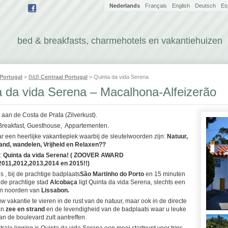
Nederlands
Français
English
Deutsch
Es
bed & breakfasts, charmehotels en vakantiehuizen
Portugal
>
B&B
Centraal Portugal
> Quinta da vida Serena
a da vida Serena – Macalhona-Alfeizerão
 aan de Costa de Prata (Zilverkust).
Breakfast, Guesthouse, Appartementen.
r een heerlijke vakantieplek waarbij de sleutelwoorden zijn:
Natuur,
rand, wandelen, Vrijheid en Relaxen??
j:
Quinta da vida Serena! ( ZOOVER AWARD
2011,2012,2013,2014 en 2015!!)
s , bij de prachtige badplaats
São Martinho do Porto
en 15 minuten
 de prachtige stad
Alcobaça
ligt Quinta da vida Serena, slechts een
ten noorden van
Lissabon.
w vakantie te vieren in de rust van de natuur, maar ook in de directe
an
zee en strand
en de levendigheid van de badplaats waar u leuke
an de boulevard zult aantreffen.