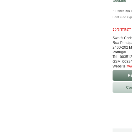
toegang
*: Prijzen zij
Bent u de ei
Contact
Swolfs Chri
Rua Princip
2460-202 M
Portugal
Tel.: 0035
GSM: 0032
Website:
ww
Re
Con