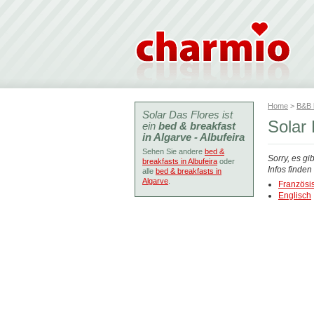
Home
>
B&B
Solar Das Flores ist
Solar 
ein
bed & breakfast
in Algarve - Albufeira
Sehen Sie andere
bed &
Sorry, es gi
breakfasts in Albufeira
oder
Infos finde
alle
bed & breakfasts in
Algarve
.
Französi
Englisch