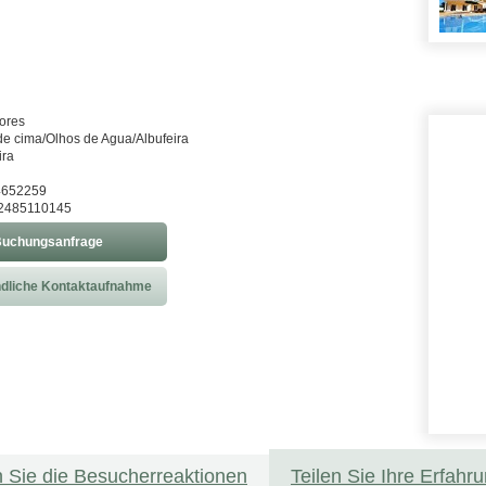
lores
de cima/Olhos de Agua/Albufeira
ira
24652259
2485110145
uchungsanfrage
dliche Kontaktaufnahme
 Sie die Besucherreaktionen
Teilen Sie Ihre Erfahr