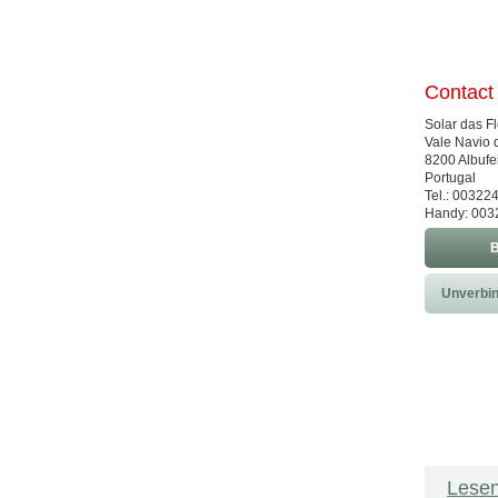
Contact
Solar das F
Vale Navio 
8200 Albufe
Portugal
Tel.: 0032
Handy: 003
B
Unverbin
Lesen