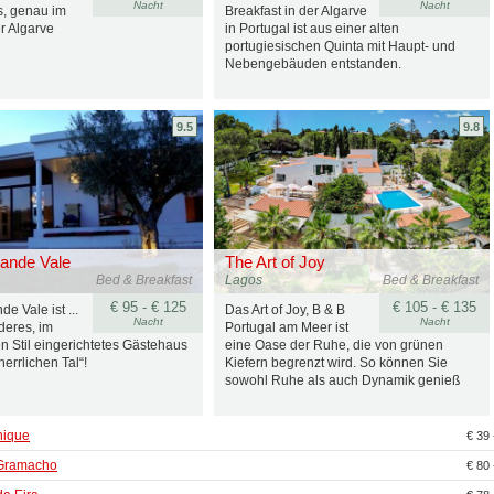
Nacht
Nacht
, genau im
Breakfast in der Algarve
r Algarve
in Portugal ist aus einer alten
portugiesischen Quinta mit Haupt- und
Nebengebäuden entstanden.
9.5
9.8
ande Vale
The Art of Joy
Bed & Breakfast
Lagos
Bed & Breakfast
€ 95 - € 125
€ 105 - € 135
e Vale ist ...
Das Art of Joy, B & B
Nacht
Nacht
deres, im
Portugal am Meer ist
n Stil eingerichtetes Gästehaus
eine Oase der Ruhe, die von grünen
herrlichen Tal“!
Kiefern begrenzt wird. So können Sie
sowohl Ruhe als auch Dynamik genieß
hique
€ 39 
Gramacho
€ 80 