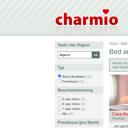
Home
>
B&B
Stadt oder Region
Bed a
Auf der Su
Typ
mehr Ergeb
Bed & Breakfast
(15)
Ferienhaus
(11)
Besucherbewertung
9 oder höher
(5)
8 oder höher
(5)
7 oder höher
(5)
Casa Bel
Alle
(15)
Porches
Preisklasse (pro Nacht)
...ein gut