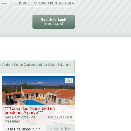
pañol
HOME
CHARMIO KONTAKTIEREN
Ihre Unterkunft
hinzufügen?
e
. Ändern Sie die Optionen auf der linken Seite, um
10.0
***Casa dos Ninos bed en
breakfast Algarve***
São Bartolomeu de
Bed & Breakfast
Messines
€ 60 - € 100
Casa Dos Ninos: ruhig