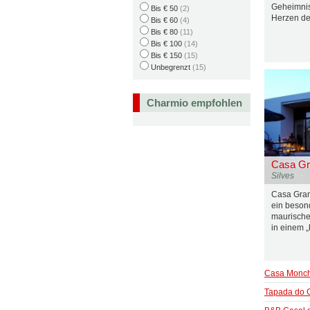
Geheimnis
Bis € 50
(2)
Herzen de
Bis € 60
(4)
Bis € 80
(11)
Bis € 100
(14)
Bis € 150
(15)
Unbegrenzt
(15)
Charmio empfohlen
Casa Gr
Silves
Casa Grand
ein beson
maurische
in einem „
Casa Monc
Tapada do 