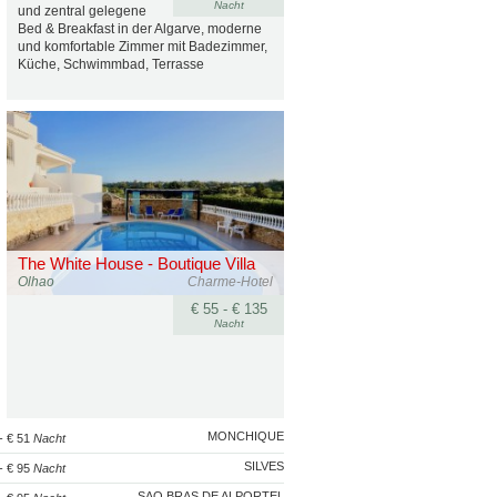
Nacht
und zentral gelegene
Bed & Breakfast in der Algarve, moderne
und komfortable Zimmer mit Badezimmer,
Küche, Schwimmbad, Terrasse
The White House - Boutique Villa
Olhao
Charme-Hotel
€ 55 - € 135
Nacht
MONCHIQUE
- € 51
Nacht
SILVES
- € 95
Nacht
SAO BRAS DE ALPORTEL