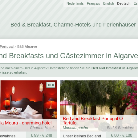
Nederlands
Français
English
Deutsch
Es
Bed & Breakfast, Charme-Hotels und Ferienhäuser
Portugal
> B&B
Algarve
nd Breakfasts und Gästezimmer in Algarve
che nach einem
B&B in Algarve
? Untenstehend finden Sie
ein Bed and Breakfast in Algarv
nisse zu erhalten.
10.0
Bed and Breakfast Portugal O
a Moura - charming hotel
Tartufo
Charme-Hotel
Moncarapacho
Bed & Breakfast
€ 99 - € 248
€ 80 - € 100
 bewahrtes
Unser kleines Bed and