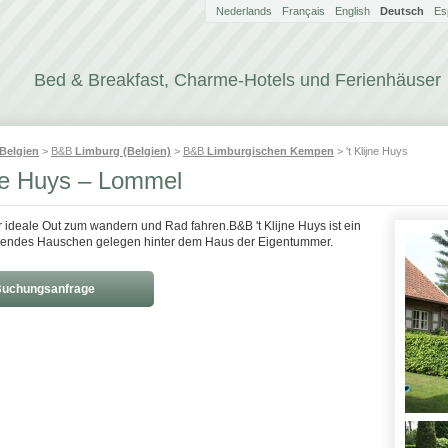
Nederlands
Français
English
Deutsch
Es
Bed & Breakfast, Charme-Hotels und Ferienhäuser
Belgien
>
B&B
Limburg (Belgien)
>
B&B
Limburgischen Kempen
> 't Klijne Huys
jne Huys – Lommel
er ideale Out zum wandern und Rad fahren.B&B 't Klijne Huys ist ein
ehendes Hauschen gelegen hinter dem Haus der Eigentummer.
uchungsanfrage