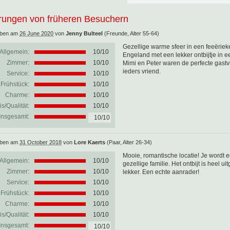
rungen von früheren Besuchern
eben am
26 June 2020
von
Jenny Bulteel
(Freunde, Alter 55-64)
Gezellige warme sfeer in een feeëriek
Allgemein:
10
/
10
Engeland met een lekker ontbijtje in e
Zimmer:
10/10
Mimi en Peter waren de perfecte gastv
ieders vriend.
Service:
10/10
Frühstück:
10/10
Charme:
10/10
is/Qualität:
10/10
Insgesamt:
10/10
eben am
31 October 2018
von
Lore Kaerts
(Paar, Alter 26-34)
Mooie, romantische locatie! Je wordt
Allgemein:
10
/
10
gezellige familie. Het ontbijt is heel 
Zimmer:
10/10
lekker. Een echte aanrader!
Service:
10/10
Frühstück:
10/10
Charme:
10/10
is/Qualität:
10/10
Insgesamt:
10/10