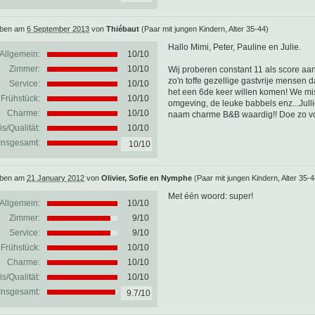
eben am
6 September 2013
von
Thiébaut
(Paar mit jungen Kindern, Alter 35-44)
Hallo Mimi, Peter, Pauline en Julie.
Allgemein:
10
/
10
Zimmer:
10/10
Wij proberen constant 11 als score aan t
zo'n toffe gezellige gastvrije mensen d
Service:
10/10
het een 6de keer willen komen! We miss
Frühstück:
10/10
omgeving, de leuke babbels enz...Julli
Charme:
10/10
naam charme B&B waardig!! Doe zo voor
is/Qualität:
10/10
Insgesamt:
10/10
eben am
21 January 2012
von
Olivier, Sofie en Nymphe
(Paar mit jungen Kindern, Alter 35-4
Met één woord: super!
Allgemein:
10
/
10
Zimmer:
9/10
Service:
9/10
Frühstück:
10/10
Charme:
10/10
is/Qualität:
10/10
Insgesamt:
9.7/10