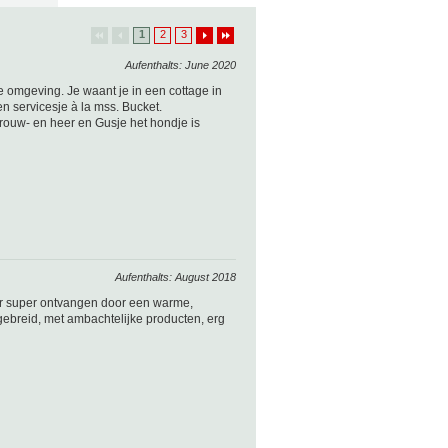
1
2
3
Aufenthalts: June 2020
e omgeving. Je waant je in een cottage in
en servicesje à la mss. Bucket.
rouw- en heer en Gusje het hondje is
Aufenthalts: August 2018
 er super ontvangen door een warme,
uitgebreid, met ambachtelijke producten, erg