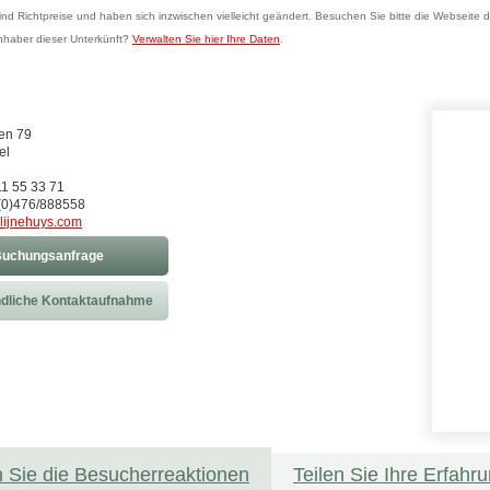
sind Richtpreise und haben sich inzwischen vielleicht geändert. Besuchen Sie bitte die Webseite d
Inhaber dieser Unterkünft?
Verwalten Sie hier Ihre Daten
.
en 79
el
11 55 33 71
(0)476/888558
klijnehuys.com
uchungsanfrage
dliche Kontaktaufnahme
 Sie die Besucherreaktionen
Teilen Sie Ihre Erfahr