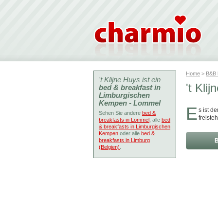
Home
>
B&B
't Klijne Huys ist ein
't Kli
bed & breakfast in
Limburgischen
Kempen - Lommel
E
s ist d
Sehen Sie andere
bed &
freist
breakfasts in Lommel
, alle
bed
& breakfasts in Limburgischen
Kempen
oder alle
bed &
breakfasts in Limburg
B
(Belgien)
.