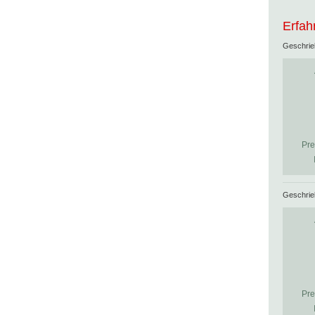
Erfah
Geschri
Pre
Geschri
Pre