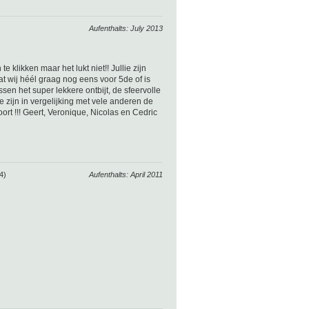
Aufenthalts: July 2013
e klikken maar het lukt niet!! Jullie zijn
at wij héél graag nog eens voor 5de of is
en het super lekkere ontbijt, de sfeervolle
e zijn in vergelijking met vele anderen de
t !!! Geert, Veronique, Nicolas en Cedric
4)
Aufenthalts: April 2011