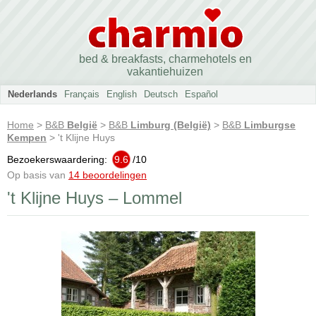
bed & breakfasts, charmehotels en
vakantiehuizen
Nederlands
Français
English
Deutsch
Español
Home
>
B&B
België
>
B&B
Limburg (België)
>
B&B
Limburgse
Kempen
> 't Klijne Huys
Bezoekerswaardering:
9.6
/
10
Op basis van
14 beoordelingen
't Klijne Huys – Lommel