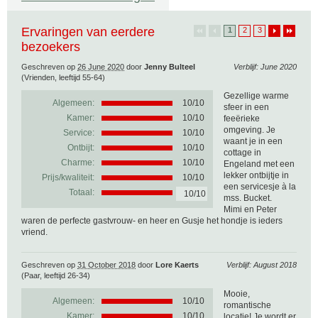
Ervaringen van eerdere
1
2
3
bezoekers
Geschreven op
26 June 2020
door
Jenny Bulteel
Verblijf: June 2020
(Vrienden, leeftijd 55-64)
Gezellige warme
Algemeen:
10
/
10
sfeer in een
Kamer:
10/10
feeërieke
omgeving. Je
Service:
10/10
waant je in een
Ontbijt:
10/10
cottage in
Charme:
10/10
Engeland met een
lekker ontbijtje in
Prijs/kwaliteit:
10/10
een servicesje à la
Totaal:
10/10
mss. Bucket.
Mimi en Peter
waren de perfecte gastvrouw- en heer en Gusje het hondje is ieders
vriend.
Geschreven op
31 October 2018
door
Lore Kaerts
Verblijf: August 2018
(Paar, leeftijd 26-34)
Mooie,
Algemeen:
10
/
10
romantische
Kamer:
10/10
locatie! Je wordt er