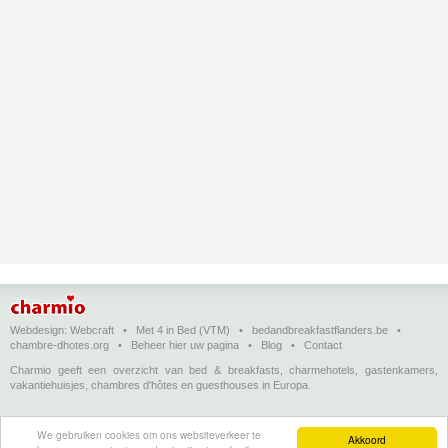
Webdesign:
Webcraft
•
Met 4 in Bed (VTM)
•
bedandbreakfastflanders.be
•
chambre-dhotes.org
•
Beheer hier uw pagina
•
Blog
•
Contact
Charmio geeft een overzicht van bed & breakfasts, charmehotels, gastenkamers,
vakantiehuisjes, chambres d'hôtes en guesthouses in Europa.
Bed & breakfasts, charmehotels en vakantiehuizen
(in het Nederlands)
•
Chambres
We gebruiken cookies om ons websiteverkeer te
d'hôtes, hôtels de charme et logements de vacances
(en français)
•
Bed &
Akkoord