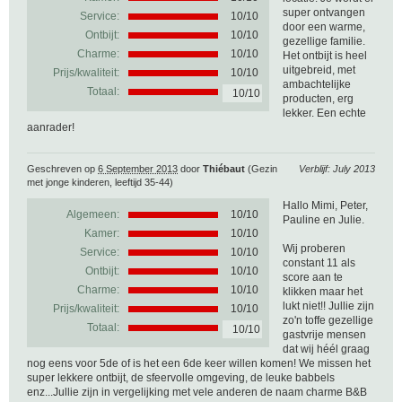
super ontvangen
Service:
10/10
door een warme,
Ontbijt:
10/10
gezellige familie.
Charme:
10/10
Het ontbijt is heel
uitgebreid, met
Prijs/kwaliteit:
10/10
ambachtelijke
Totaal:
10/10
producten, erg
lekker. Een echte
aanrader!
Geschreven op
6 September 2013
door
Thiébaut
(Gezin
Verblijf: July 2013
met jonge kinderen, leeftijd 35-44)
Hallo Mimi, Peter,
Algemeen:
10
/
10
Pauline en Julie.
Kamer:
10/10
Wij proberen
Service:
10/10
constant 11 als
Ontbijt:
10/10
score aan te
Charme:
10/10
klikken maar het
lukt niet!! Jullie zijn
Prijs/kwaliteit:
10/10
zo'n toffe gezellige
Totaal:
10/10
gastvrije mensen
dat wij héél graag
nog eens voor 5de of is het een 6de keer willen komen! We missen het
super lekkere ontbijt, de sfeervolle omgeving, de leuke babbels
enz...Jullie zijn in vergelijking met vele anderen de naam charme B&B