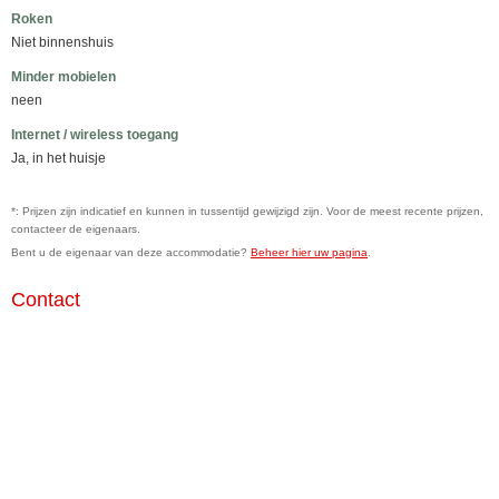
Roken
Niet binnenshuis
Minder mobielen
neen
Internet / wireless toegang
Ja, in het huisje
*: Prijzen zijn indicatief en kunnen in tussentijd gewijzigd zijn. Voor de meest recente prijzen,
contacteer de eigenaars.
Bent u de eigenaar van deze accommodatie?
Beheer hier uw pagina
.
Contact