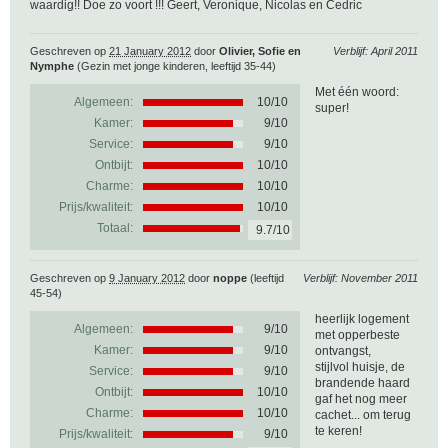
waardig!! Doe zo voort !!! Geert, Veronique, Nicolas en Cedric
Geschreven op
21 January 2012
door
Olivier, Sofie en
Verblijf: April 2011
Nymphe
(Gezin met jonge kinderen, leeftijd 35-44)
Met één woord:
Algemeen:
10
/
10
super!
Kamer:
9/10
Service:
9/10
Ontbijt:
10/10
Charme:
10/10
Prijs/kwaliteit:
10/10
Totaal:
9.7/10
Geschreven op
9 January 2012
door
noppe
(leeftijd
Verblijf: November 2011
45-54)
heerlijk logement
Algemeen:
9
/
10
met opperbeste
Kamer:
9/10
ontvangst,
stijlvol huisje, de
Service:
9/10
brandende haard
Ontbijt:
10/10
gaf het nog meer
Charme:
10/10
cachet... om terug
te keren!
Prijs/kwaliteit:
9/10