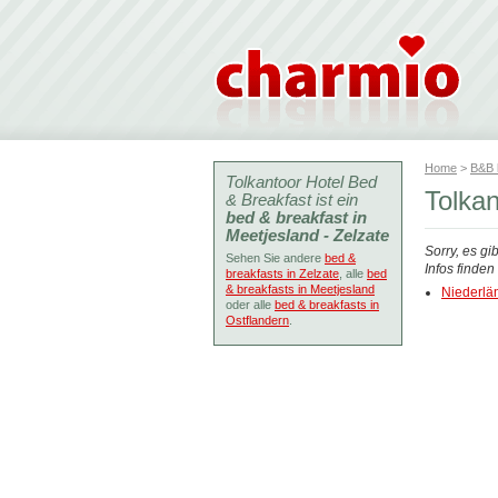
Home
>
B&B
Tolkantoor Hotel Bed
Tolkan
& Breakfast ist ein
bed & breakfast in
Meetjesland - Zelzate
Sorry, es gi
Sehen Sie andere
bed &
Infos finde
breakfasts in Zelzate
, alle
bed
& breakfasts in Meetjesland
Niederlä
oder alle
bed & breakfasts in
Ostflandern
.