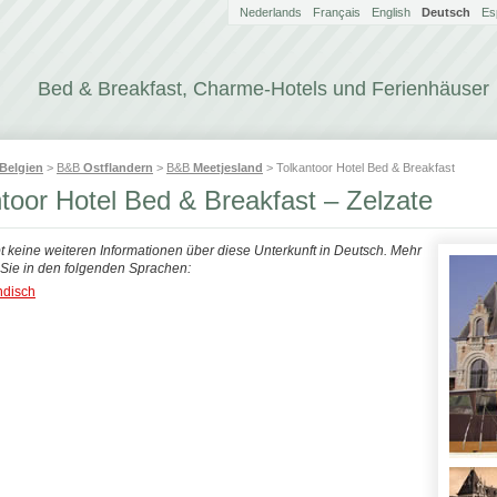
Nederlands
Français
English
Deutsch
Es
Bed & Breakfast, Charme-Hotels und Ferienhäuser
Belgien
>
B&B
Ostflandern
>
B&B
Meetjesland
> Tolkantoor Hotel Bed & Breakfast
toor Hotel Bed & Breakfast – Zelzate
bt keine weiteren Informationen über diese Unterkunft in Deutsch. Mehr
n Sie in den folgenden Sprachen:
ndisch