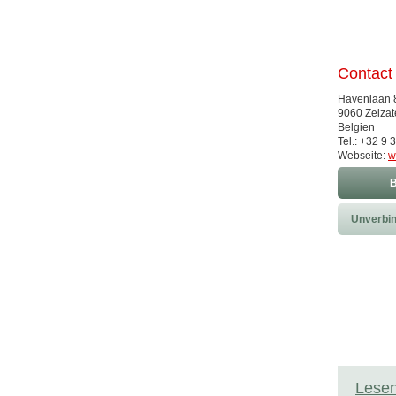
Contact
Havenlaan 
9060 Zelzat
Belgien
Tel.: +32 9 
Webseite:
w
B
Unverbin
Lesen