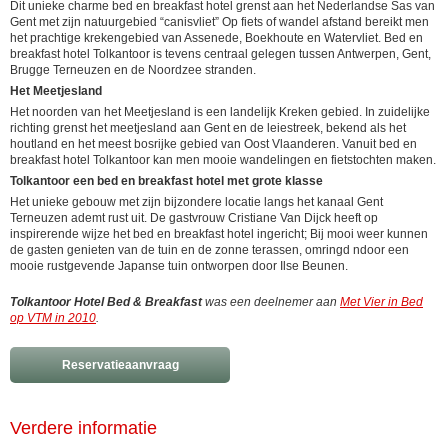
Dit unieke charme bed en breakfast hotel grenst aan het Nederlandse Sas van
Gent met zijn natuurgebied “canisvliet” Op fiets of wandel afstand bereikt men
het prachtige krekengebied van Assenede, Boekhoute en Watervliet. Bed en
breakfast hotel Tolkantoor is tevens centraal gelegen tussen Antwerpen, Gent,
Brugge Terneuzen en de Noordzee stranden.
Het Meetjesland
Het noorden van het Meetjesland is een landelijk Kreken gebied. In zuidelijke
richting grenst het meetjesland aan Gent en de leiestreek, bekend als het
houtland en het meest bosrijke gebied van Oost Vlaanderen. Vanuit bed en
breakfast hotel Tolkantoor kan men mooie wandelingen en fietstochten maken.
Tolkantoor een bed en breakfast hotel met grote klasse
Het unieke gebouw met zijn bijzondere locatie langs het kanaal Gent
Terneuzen ademt rust uit. De gastvrouw Cristiane Van Dijck heeft op
inspirerende wijze het bed en breakfast hotel ingericht; Bij mooi weer kunnen
de gasten genieten van de tuin en de zonne terassen, omringd ndoor een
mooie rustgevende Japanse tuin ontworpen door Ilse Beunen.
Tolkantoor Hotel Bed & Breakfast
was een deelnemer aan
Met Vier in Bed
op VTM in 2010
.
Reservatieaanvraag
Verdere informatie