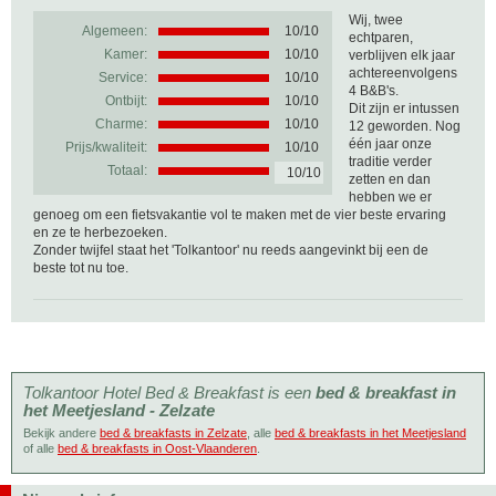
Wij, twee
Algemeen:
10
/
10
echtparen,
Kamer:
10/10
verblijven elk jaar
achtereenvolgens
Service:
10/10
4 B&B's.
Ontbijt:
10/10
Dit zijn er intussen
Charme:
10/10
12 geworden. Nog
één jaar onze
Prijs/kwaliteit:
10/10
traditie verder
Totaal:
10/10
zetten en dan
hebben we er
genoeg om een fietsvakantie vol te maken met de vier beste ervaring
en ze te herbezoeken.
Zonder twijfel staat het 'Tolkantoor' nu reeds aangevinkt bij een de
beste tot nu toe.
Tolkantoor Hotel Bed & Breakfast is een
bed & breakfast in
het Meetjesland - Zelzate
Bekijk andere
bed & breakfasts in Zelzate
, alle
bed & breakfasts in het Meetjesland
of alle
bed & breakfasts in Oost-Vlaanderen
.