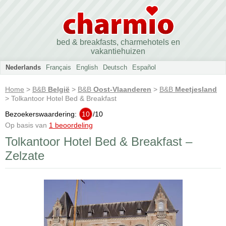
bed & breakfasts, charmehotels en
vakantiehuizen
Nederlands
Français
English
Deutsch
Español
Home
>
B&B
België
>
B&B
Oost-Vlaanderen
>
B&B
Meetjesland
> Tolkantoor Hotel Bed & Breakfast
Bezoekerswaardering:
10
/
10
Op basis van
1 beoordeling
Tolkantoor Hotel Bed & Breakfast –
Zelzate