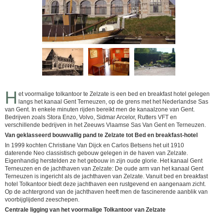
H
et voormalige tolkantoor te Zelzate is een bed en breakfast hotel gelegen
langs het kanaal Gent Terneuzen, op de grens met het Nederlandse Sas
van Gent. In enkele minuten rijden bereikt men de kanaalzone van Gent.
Bedrijven zoals Stora Enzo, Volvo, Sidmar Arcelor, Rutters VFT en
verschillende bedrijven in het Zeeuws Vlaamse Sas Van Gent en Terneuzen.
Van geklasseerd bouwvallig pand te Zelzate tot Bed en breakfast-hotel
In 1999 kochten Christiane Van Dijck en Carlos Betsens het uit 1910
daterende Neo classistisch gebouw gelegen in de haven van Zelzate.
Eigenhandig herstelden ze het gebouw in zijn oude glorie. Het kanaal Gent
Terneuzen en de jachthaven van Zelzate: De oude arm van het kanaal Gent
Terneuzen is ingericht als de jachthaven van Zelzate. Vanuit bed en breakfast
hotel Tolkantoor biedt deze jachthaven een rustgevend en aangenaam zicht.
Op de achtergrond van de jachthaven heeft men de fascinerende aanblik van
voorbijglijdend zeeschepen.
Centrale ligging van het voormalige Tolkantoor van Zelzate