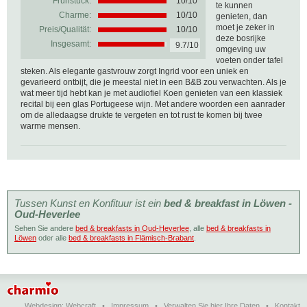
Frühstück:
10/10
te kunnen
Charme:
10/10
genieten, dan
moet je zeker in
Preis/Qualität:
10/10
deze bosrijke
Insgesamt:
9.7/10
omgeving uw
voeten onder tafel
steken. Als elegante gastvrouw zorgt Ingrid voor een uniek en
gevarieerd ontbijt, die je meestal niet in een B&B zou verwachten. Als je
wat meer tijd hebt kan je met audiofiel Koen genieten van een klassiek
recital bij een glas Portugeese wijn. Met andere woorden een aanrader
om de alledaagse drukte te vergeten en tot rust te komen bij twee
warme mensen.
Tussen Kunst en Konfituur ist ein
bed & breakfast in Löwen -
Oud-Heverlee
Sehen Sie andere
bed & breakfasts in Oud-Heverlee
, alle
bed & breakfasts in
Löwen
oder alle
bed & breakfasts in Flämisch-Brabant
.
Webdesign:
Webcraft
•
Impressum
•
Verwalten Sie hier Ihre Daten
•
Kontakt