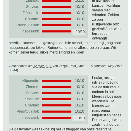
Zimmer:
10/10
in b&b tussen
kunst en konfituur
Service:
10/10
samen met
Frühstück:
10/10
vrienden. Zelden
Charme:
10/10
zo een
rustgevende b&b
Preis/Qualität:
10/10
gezien!! Alles was
Insgesamt:
10/10
top , super
ontvangts,
heerlijke kaasschotel gekregen de 1ste avond, en het ontbijt , nog nooit
meegemaakt, zo lekker! Ruime kamers met alles erop en eraan. Wij
komen zeker terug, dikke merci ! Ingrid en Koen
Geschrieben am
12 May 2017
von
Jorge
(Paar, Alter
Aufenthalts: May 2017
35-44)
Leuke, rustige
Allgemein:
10
/
10
(stille) omgeving!
Zimmer:
10/10
Via de tuin kan je
meteen in het
Service:
10/10
Meerdaalbos gaan
Frühstück:
10/10
wandelen. De
Charme:
10/10
kamers waren
ruim, prima
Preis/Qualität:
10/10
uitgerust en netjes.
Insgesamt:
10/10
De ontvangst was
zoals het hoorde.
De gastvrouw was flexibel bij het vastleggen van onze reservatie.