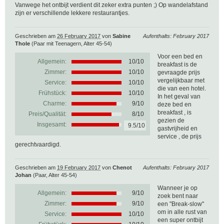
Vanwege het ontbijt verdient dit zeker extra punten ;) Op wandelafstand
zijn er verschillende lekkere restaurantjes.
Geschrieben am
26 February 2017
von
Sabine
Aufenthalts: February 2017
Thole
(Paar mit Teenagern, Alter 45-54)
Voor een bed en
Allgemein:
10
/
10
breakfast is de
Zimmer:
10/10
gevraagde prijs
vergelijkbaar met
Service:
10/10
die van een hotel.
Frühstück:
10/10
In het geval van
Charme:
9/10
deze bed en
breakfast , is
Preis/Qualität:
8/10
gezien de
Insgesamt:
9.5/10
gastvrijheid en
service , de prijs
gerechtvaardigd.
Geschrieben am
19 February 2017
von
Chenot
Aufenthalts: February 2017
Johan
(Paar, Alter 45-54)
Wanneer je op
Allgemein:
9
/
10
zoek bent naar
Zimmer:
9/10
een "Break-slow"
om in alle rust van
Service:
10/10
een super ontbijt