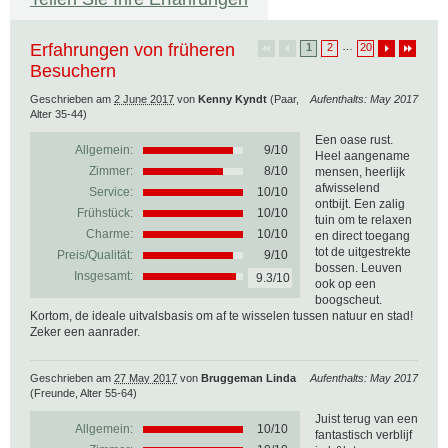
Erfahrungen von früheren
…
1
2
20
Besuchern
Geschrieben am
2 June 2017
von
Kenny Kyndt
(Paar,
Aufenthalts: May 2017
Alter 35-44)
Een oase rust.
Allgemein:
9
/
10
Heel aangename
Zimmer:
8/10
mensen, heerlijk
afwisselend
Service:
10/10
ontbijt. Een zalig
Frühstück:
10/10
tuin om te relaxen
Charme:
10/10
en direct toegang
tot de uitgestrekte
Preis/Qualität:
9/10
bossen. Leuven
Insgesamt:
9.3/10
ook op een
boogscheut.
Kortom, de ideale uitvalsbasis om af te wisselen tussen natuur en stad!
Zeker een aanrader.
Geschrieben am
27 May 2017
von
Bruggeman Linda
Aufenthalts: May 2017
(Freunde, Alter 55-64)
Juist terug van een
Allgemein:
10
/
10
fantastisch verblijf