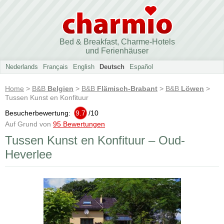
Bed & Breakfast, Charme-Hotels
und Ferienhäuser
Nederlands
Français
English
Deutsch
Español
Home
>
B&B
Belgien
>
B&B
Flämisch-Brabant
>
B&B
Löwen
>
Tussen Kunst en Konfituur
Besucherbewertung:
9.7
/
10
Auf Grund von
95 Bewertungen
Tussen Kunst en Konfituur – Oud-
Heverlee