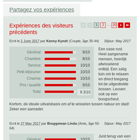
Partagez vos expériences
Expériences des visiteurs
…
1
2
20
précédents
Ecrit le
2 June 2017
par
Kenny Kyndt
(Couple, âge 35-44)
Séjour: May 2017
Een oase rust.
Général:
9
/
10
Heel aangename
Chambre:
8/10
mensen, heerlijk
afwisselend
Service:
10/10
ontbijt. Een zalig
Petit déjeuner:
10/10
tuin om te relaxen
Charme:
10/10
en direct toegang
tot de uitgestrekte
Prix / qualité:
9/10
bossen. Leuven
Total:
9.3/10
ook op een
boogscheut.
Kortom, de ideale uitvalsbasis om af te wisselen tussen natuur en stad!
Zeker een aanrader.
Ecrit le
27 May 2017
par
Bruggeman Linda
(Amis, âge 55-
Séjour: May 2017
64)
Juist terug van een
Général:
10
/
10