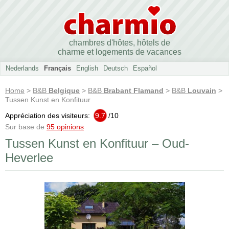
chambres d'hôtes, hôtels de
charme et logements de vacances
Nederlands
Français
English
Deutsch
Español
Home
>
B&B
Belgique
>
B&B
Brabant Flamand
>
B&B
Louvain
>
Tussen Kunst en Konfituur
Appréciation des visiteurs:
9.7
/
10
Sur base de
95 opinions
Tussen Kunst en Konfituur – Oud-
Heverlee