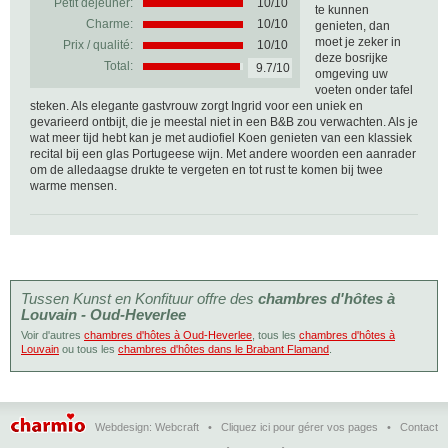
Petit déjeuner:
10/10
te kunnen
Charme:
10/10
genieten, dan
moet je zeker in
Prix / qualité:
10/10
deze bosrijke
Total:
9.7/10
omgeving uw
voeten onder tafel
steken. Als elegante gastvrouw zorgt Ingrid voor een uniek en
gevarieerd ontbijt, die je meestal niet in een B&B zou verwachten. Als je
wat meer tijd hebt kan je met audiofiel Koen genieten van een klassiek
recital bij een glas Portugeese wijn. Met andere woorden een aanrader
om de alledaagse drukte te vergeten en tot rust te komen bij twee
warme mensen.
Tussen Kunst en Konfituur offre des
chambres d'hôtes à
Louvain - Oud-Heverlee
Voir d'autres
chambres d'hôtes à Oud-Heverlee
, tous les
chambres d'hôtes à
Louvain
ou tous les
chambres d'hôtes dans le Brabant Flamand
.
Webdesign:
Webcraft
•
Cliquez ici pour gérer vos pages
•
Contact