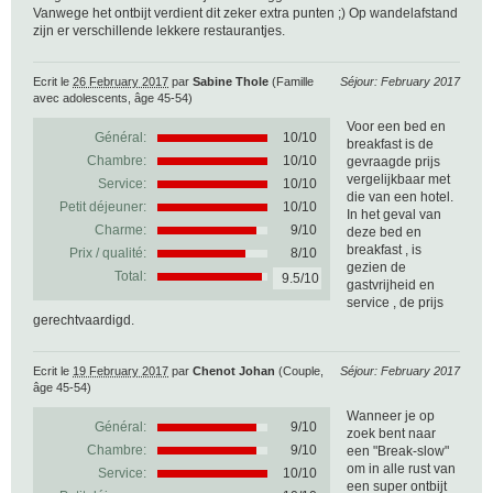
Vanwege het ontbijt verdient dit zeker extra punten ;) Op wandelafstand
zijn er verschillende lekkere restaurantjes.
Ecrit le
26 February 2017
par
Sabine Thole
(Famille
Séjour: February 2017
avec adolescents, âge 45-54)
Voor een bed en
Général:
10
/
10
breakfast is de
Chambre:
10/10
gevraagde prijs
vergelijkbaar met
Service:
10/10
die van een hotel.
Petit déjeuner:
10/10
In het geval van
Charme:
9/10
deze bed en
breakfast , is
Prix / qualité:
8/10
gezien de
Total:
9.5/10
gastvrijheid en
service , de prijs
gerechtvaardigd.
Ecrit le
19 February 2017
par
Chenot Johan
(Couple,
Séjour: February 2017
âge 45-54)
Wanneer je op
Général:
9
/
10
zoek bent naar
Chambre:
9/10
een "Break-slow"
om in alle rust van
Service:
10/10
een super ontbijt