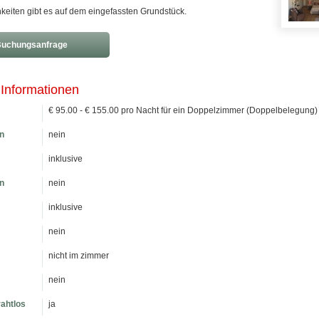
keiten gibt es auf dem eingefassten Grundstück.
uchungsanfrage
 Informationen
€ 95.00 - € 155.00 pro Nacht für ein Doppelzimmer (Doppelbelegung)
n
nein
inklusive
n
nein
inklusive
nein
nicht im zimmer
nein
rahtlos
ja