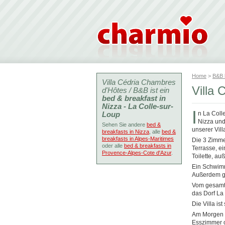
Home
>
B&B
Villa Cédria Chambres
Villa
d'Hôtes / B&B ist ein
bed & breakfast in
Nizza - La Colle-sur-
I
Loup
n La Coll
Nizza und
Sehen Sie andere
bed &
unserer Vill
breakfasts in Nizza
, alle
bed &
breakfasts in Alpes-Maritimes
Die 3 Zimme
oder alle
bed & breakfasts in
Terrasse, e
Provence-Alpes-Cote d'Azur
.
Toilette, a
Ein Schwimm
Außerdem gi
Vom gesamte
das Dorf La
Die Villa is
Am Morgen w
Esszimmer o