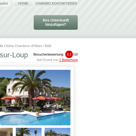
pañol
HOME
CHARMIO KONTAKTIEREN
Ihre Unterkunft
hinzufügen?
lla Cédria Chambres d'Hôtes / B&B
-sur-Loup
Besucherbewertung:
9.2
/
10
Auf Grund von
1 Bewertung