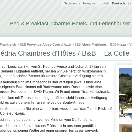
Nederlands
Français
English
Deutsch
Es
Bed & Breakfast, Charme-Hotels und Ferienhäuser
Frankreich
>
B&B
Provence-Alpes-Cote d'Azur
>
B&B
Alpes-Maritimes
>
B&B
Nizza
> Vi
 Cédria Chambres d'Hôtes / B&B – La Colle
e-sur-Loup, ca. 3km von St. Paul-de-Vence und lediglich 17 km von
 seinem Flughafen entfernt, heißen wir Sie herzlich Willkommen in
a, in der 3 schöne Zimmer für unsere Gäste zur Verfügung stehen.
r befinden sich im Erdgeschoss und verfügen jeweils über eine
in eigenes Badezimmer mit Badewanne oder Dusche sowie eine
ußerdem Fernseher mit DVD-Player, Wi-Fi und einen Tischkühlschrank.
becken mit Terrasse und Liegenstühlen steht Ihnen zur Verfügung.
bt es auf eigenem Terrain eine Jeu de Boule-Anlage.
n Areal haben Sie eine wunderbare Aussicht auf das Tal mit Blick auf
 Colle-sur-Loup.
t sehr ruhig gelegen, nur wenige Minuten vom Dorf entfernt.
ird Ihnen ein französisches Frühstück in unserem gemütlichen
der bei schönem Wetter auf einer unserer Terrassen serviert.