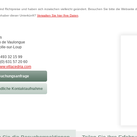
sind Richtpreise und haben sich inzwischen vielleicht geändert. Besuchen Sie bitte die Webseite d
Inhaber dieser Unterkünft?
Verwalten Sie hier Ihre Daten
.
s
n de Vaulongue
lle-sur-Loup
) 493 32 15 99
(0) 631 57 20 60
ww.villacedria.com
uchungsanfrage
dliche Kontaktaufnahme