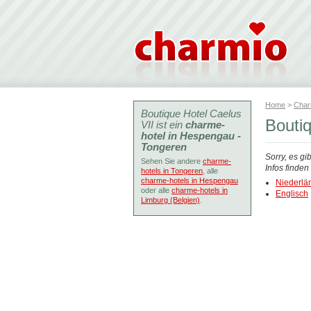
Home
>
Char
Boutique Hotel Caelus
Bouti
VII ist ein
charme-
hotel in Hespengau -
Tongeren
Sorry, es gi
Sehen Sie andere
charme-
Infos finde
hotels in Tongeren
, alle
charme-hotels in Hespengau
Niederlä
oder alle
charme-hotels in
Englisch
Limburg (Belgien)
.