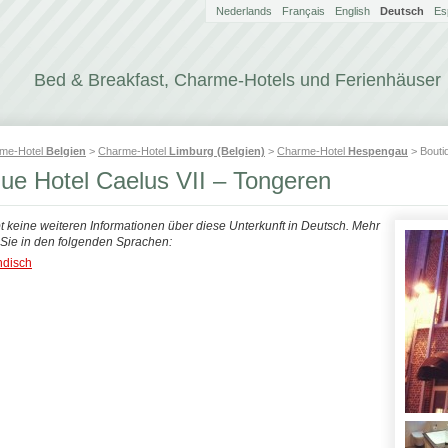
Nederlands
Français
English
Deutsch
Es
Bed & Breakfast, Charme-Hotels und Ferienhäuser
me-Hotel
Belgien
>
Charme-Hotel
Limburg (Belgien)
>
Charme-Hotel
Hespengau
> Boutiq
que Hotel Caelus VII – Tongeren
bt keine weiteren Informationen über diese Unterkunft in Deutsch. Mehr
n Sie in den folgenden Sprachen:
ndisch