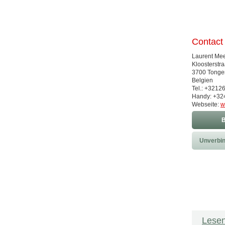
Contact
Laurent Mee
Kloosterstra
3700 Tonge
Belgien
Tel.: +3212
Handy: +3
Webseite:
w
B
Unverbin
Lesen