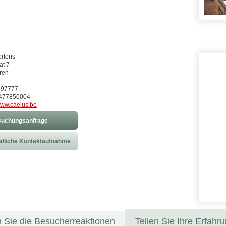
rtens
at 7
ren
697777
2477850004
ww.caelus.be
uchungsanfrage
dliche Kontaktaufnahme
 Sie die Besucherreaktionen
Teilen Sie Ihre Erfahr