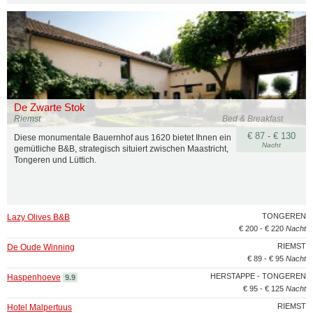
De Zwarte Stok
Riemst
Bed & Breakfast
€ 87 - € 130
Diese monumentale Bauernhof aus 1620 bietet Ihnen ein
Nacht
gemütliche B&B, strategisch situiert zwischen Maastricht,
Tongeren und Lüttich.
TONGEREN
Lazy Olives B&B
€ 200 - € 220
Nacht
RIEMST
De Oude Winning
€ 89 - € 95
Nacht
HERSTAPPE - TONGEREN
Haspenhoeve
9.9
€ 95 - € 125
Nacht
RIEMST
Hotel Malpertuus