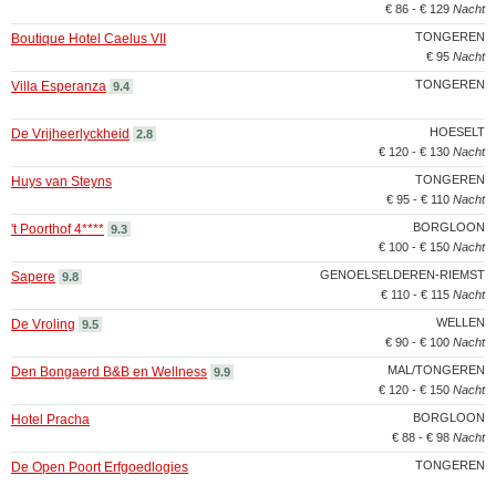
€ 86 - € 129
Nacht
TONGEREN
Boutique Hotel Caelus VII
€ 95
Nacht
TONGEREN
Villa Esperanza
9.4
HOESELT
De Vrijheerlyckheid
2.8
€ 120 - € 130
Nacht
TONGEREN
Huys van Steyns
€ 95 - € 110
Nacht
BORGLOON
't Poorthof 4****
9.3
€ 100 - € 150
Nacht
GENOELSELDEREN-RIEMST
Sapere
9.8
€ 110 - € 115
Nacht
WELLEN
De Vroling
9.5
€ 90 - € 100
Nacht
MAL/TONGEREN
Den Bongaerd B&B en Wellness
9.9
€ 120 - € 150
Nacht
BORGLOON
Hotel Pracha
€ 88 - € 98
Nacht
TONGEREN
De Open Poort Erfgoedlogies