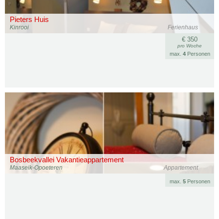
Pieters Huis
Kinrooi
Ferienhaus
€ 350
pro Woche
max.
4
Personen
Bosbeekvallei Vakantieappartement
Maaseik-Opoeteren
Appartement
max.
5
Personen