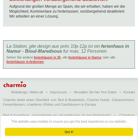
Aufgrund der großen Menge an Spam, die wir erhalten, haben wir die
Möglichkeit, Kommentare zu hinterlassen, vorübergehend deaktiviert.
Wir arbeiten an einer Lösung.
La Station, gite design aux prés 10p-12p ist ein
ferienhaus in
Namur - Bioul-Maredsous
fur max. 12 Personen
Sehen Sie andere
ferienhäuser in 36
, alle
ferienhäuser in Namur
oder alle
ferienhäuser in Ardennen
.
Webdesign:
Webcraft
•
Impressum
•
Verwalten Sie hier Ihre Daten
•
Kontakt
Charmio bietet einen Überblick von Bed & Breakfasts, Charme-Hotels, Gästezimmern,
Ferienhäusern, chambres d'hôtes und Gasthäusern in Europa.
Bed & breakfasts, charmehotels en vakantiehuizen
(in het Nederlands)
•
Chambres
d'hôtes, hôtels de charme et logements de vacances
(en français)
•
Bed &
This website uses cookies to ensure you get the best experience on our website.
breakfasts, charming hotels and holiday accommodations
(in English)
•
Bed &
Breakfast, Charme-Hotels und Ferienhäuser
(auf Deutsch)
•
Bed & breakfast, hoteles
Got it!
con encanto y alojamientos turísticos
(en Enspañol)