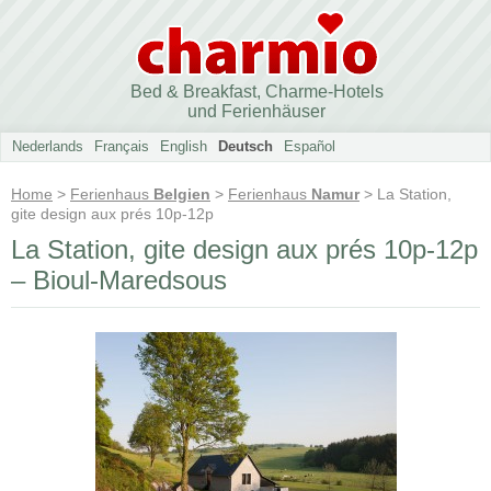
Bed & Breakfast, Charme-Hotels
und Ferienhäuser
Nederlands
Français
English
Deutsch
Español
Home
>
Ferienhaus
Belgien
>
Ferienhaus
Namur
> La Station,
gite design aux prés 10p-12p
La Station, gite design aux prés 10p-12p
– Bioul-Maredsous