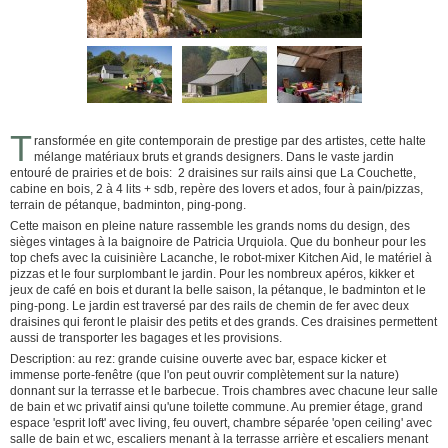
T
ransformée en gite contemporain de prestige par des artistes, cette halte
mélange matériaux bruts et grands designers. Dans le vaste jardin
entouré de prairies et de bois: 2 draisines sur rails ainsi que La Couchette,
cabine en bois, 2 à 4 lits + sdb, repère des lovers et ados, four à pain/pizzas,
terrain de pétanque, badminton, ping-pong.
Cette maison en pleine nature rassemble les grands noms du design, des
sièges vintages à la baignoire de Patricia Urquiola. Que du bonheur pour les
top chefs avec la cuisinière Lacanche, le robot-mixer Kitchen Aid, le matériel à
pizzas et le four surplombant le jardin. Pour les nombreux apéros, kikker et
jeux de café en bois et durant la belle saison, la pétanque, le badminton et le
ping-pong. Le jardin est traversé par des rails de chemin de fer avec deux
draisines qui feront le plaisir des petits et des grands. Ces draisines permettent
aussi de transporter les bagages et les provisions.
Description: au rez: grande cuisine ouverte avec bar, espace kicker et
immense porte-fenêtre (que l'on peut ouvrir complètement sur la nature)
donnant sur la terrasse et le barbecue. Trois chambres avec chacune leur salle
de bain et wc privatif ainsi qu'une toilette commune. Au premier étage, grand
espace 'esprit loft' avec living, feu ouvert, chambre séparée 'open ceiling' avec
salle de bain et wc, escaliers menant à la terrasse arrière et escaliers menant